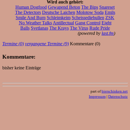
Wird auch gehört:
Human Dogfood
Gewapend Beton
The Bips
Snareset
The Detectors
Deutsche Laichen
Molotow Soda
Emils
Smile And Burn
Schleimkeim
Scheissediebullen
ZSK
No Weather Talks
Antillectual
Gang Control
Eight
Balls
Svetlanas
The Krays
The Virus
Rude Pride
(powered by
last.fm
)
Termine (0)
vergangene Termine (9)
Kommentare (0)
Kommentare:
bisher keine Einträge
part of
bierschinken.net
Impressum
|
Datenschutz