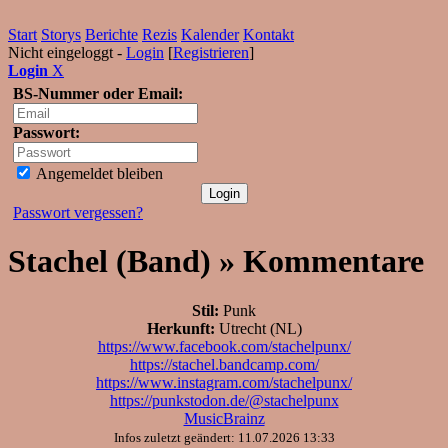
Start
Storys
Berichte
Rezis
Kalender
Kontakt
Nicht eingeloggt -
Login
[
Registrieren
]
Login
X
BS-Nummer oder Email:
Passwort:
Angemeldet bleiben
Passwort vergessen?
Stachel (Band) » Kommentare
Stil:
Punk
Herkunft:
Utrecht (NL)
https://www.facebook.com/stachelpunx/
https://stachel.bandcamp.com/
https://www.instagram.com/stachelpunx/
https://punkstodon.de/@stachelpunx
MusicBrainz
Infos zuletzt geändert: 11.07.2026 13:33