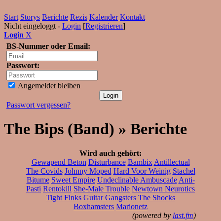
Start
Storys
Berichte
Rezis
Kalender
Kontakt
Nicht eingeloggt -
Login
[
Registrieren
]
Login
X
BS-Nummer oder Email:
Passwort:
Angemeldet bleiben
Passwort vergessen?
The Bips (Band) » Berichte
Wird auch gehört:
Gewapend Beton
Disturbance
Bambix
Antillectual
The Covids
Johnny Moped
Hard Voor Weinig
Stachel
Bitume
Sweet Empire
Undeclinable Ambuscade
Anti-
Pasti
Rentokill
She-Male Trouble
Newtown Neurotics
Tight Finks
Guitar Gangsters
The Shocks
Boxhamsters
Marionetz
(powered by
last.fm
)