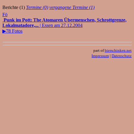
Berichte (1)
Termine (0)
vergangene Termine (1)
Fö
Punk im Pott: The Atomaren Übermenschen, Schrottgrenze,
Lokalmatadore,...
| Essen am 27.12.2004
▶78 Fotos
part of
bierschinken.net
Impressum
|
Datenschutz