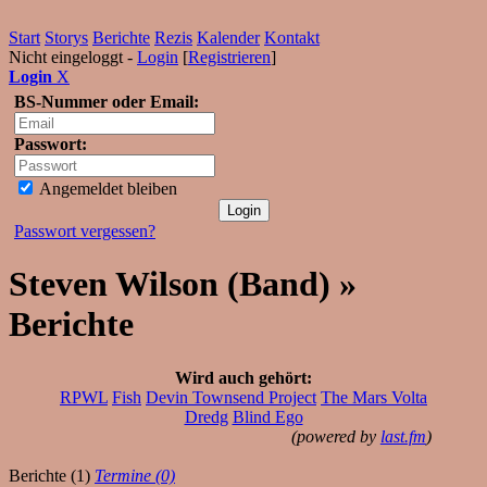
Start
Storys
Berichte
Rezis
Kalender
Kontakt
Nicht eingeloggt -
Login
[
Registrieren
]
Login
X
BS-Nummer oder Email:
Passwort:
Angemeldet bleiben
Passwort vergessen?
Steven Wilson (Band) »
Berichte
Wird auch gehört:
RPWL
Fish
Devin Townsend Project
The Mars Volta
Dredg
Blind Ego
(powered by
last.fm
)
Berichte (1)
Termine (0)