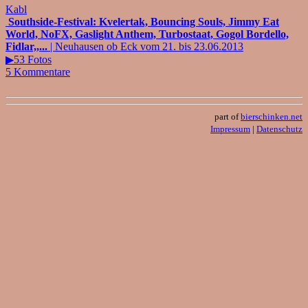
Kabl
Southside-Festival: Kvelertak, Bouncing Souls, Jimmy Eat
World, NoFX, Gaslight Anthem, Turbostaat, Gogol Bordello,
Fidlar,,...
| Neuhausen ob Eck vom 21. bis 23.06.2013
▶53 Fotos
5 Kommentare
part of
bierschinken.net
Impressum
|
Datenschutz