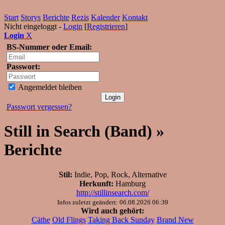
Start
Storys
Berichte
Rezis
Kalender
Kontakt
Nicht eingeloggt -
Login
[
Registrieren
]
Login
X
BS-Nummer oder Email:
Passwort:
Angemeldet bleiben
Passwort vergessen?
Still in Search (Band) »
Berichte
Stil:
Indie, Pop, Rock, Alternative
Herkunft:
Hamburg
http://stillinsearch.com/
Infos zuletzt geändert: 06.08.2026 06:39
Wird auch gehört:
Cäthe
Old Flings
Taking Back Sunday
Brand New