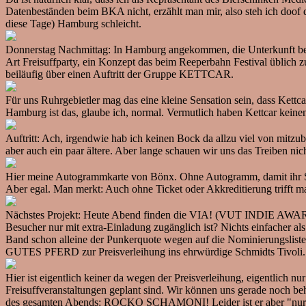
Datenbeständen beim BKA nicht, erzählt man mir, also steh ich doof 
diese Tage) Hamburg schleicht.
Donnerstag Nachmittag: In Hamburg angekommen, die Unterkunft bei 
Art Freisuffparty, ein Konzept das beim Reeperbahn Festival üblich zu 
beiläufig über einen Auftritt der Gruppe KETTCAR.
Für uns Ruhrgebietler mag das eine kleine Sensation sein, dass Kettca
Hamburg ist das, glaube ich, normal. Vermutlich haben Kettcar keine
Auftritt: Ach, irgendwie hab ich keinen Bock da allzu viel von mitz
aber auch ein paar ältere. Aber lange schauen wir uns das Treiben ni
Hier meine Autogrammkarte von Bönx. Ohne Autogramm, damit ihr Sch
Aber egal. Man merkt: Auch ohne Ticket oder Akkreditierung trifft 
Nächstes Projekt: Heute Abend finden die VIA! (VUT INDIE AWARDS) sta
Besucher nur mit extra-Einladung zugänglich ist? Nichts einfacher a
Band schon alleine der Punkerquote wegen auf die Nominierungslist
GUTES PFERD zur Preisverleihung ins ehrwürdige Schmidts Tivoli.
Hier ist eigentlich keiner da wegen der Preisverleihung, eigentlich 
Freisuffveranstaltungen geplant sind. Wir können uns gerade noch b
des gesamten Abends: ROCKO SCHAMONI! Leider ist er aber "nur" Mo