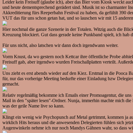
Leider kein Freisuff (glaube ich), aber das Bier vom Kiosk weckt 
und heute dementsprechend gerädert sind. Musik ist so charmanter Ind
Akkreditierung fürs Reeperbahn Festival zu haben, da gefühlt 390 der
VUT das für uns schon getan hat, und so lauschen wir mit 15 ander
Hier nochmal die ganze Szenerie in der Totalen. Witzig auch die Blic
Kreuzung blockiert. Gut dass gerade keine Punkband spielt, ich hab d
Für uns nicht, also latschen wir dann doch irgendwann weiter.
Vorm Knust, da wo gestern noch Kettcar ihre öffentliche Probe abhiel
Freisuff gab, aber irgendwo wurden Freischallplatten verteilt. Außerd
Uns zieht es erst abends wieder auf den Kiez. Erstmal in die Pooca Ba
für, nur das vorherige Meeting bedurfte einer Einladung bzw Delegiert
gemacht.
Relativ regelmäßig bekomme ich Emails einer Promoagentur, die 
Mail in den "später lesen"-Ordner. Nunja, immerhin machte mich die
was der geile Name live so kann.
Klingt ein wenig wie Psychopunch auf Metal getrimmt, kommen ja auch 
wirklich Hits heraus und die anwesenden Delegierten fühlen sich jetz
Augenwinkeln nehme ich nur noch Mandys Gähnen wahr, so dass wir 