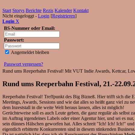
Start
Storys
Berichte
Rezis
Kalender
Kontakt
Nicht eingeloggt -
Login
[
Registrieren
]
Login
X
BS-Nummer oder Email:
Passwort:
Angemeldet bleiben
Passwort vergessen?
Rund ums Reeperbahn Festival! Mit VUT Indie Awards, Kettcar, Love
Rund ums Reeperbahn Festival, 21.-22.09
Reeperbahn Festival! Treffpunkt des Big Bizneß. Hier trifft sich die
Meetings, Awards, Sessions und wie dat alles so heißt ganz viel zu 
dem Inzeststall in die weite Welt heraus lassen, alles ist möglich!
Gerüchteweise soll es auch Leute geben, die ganz regulär als selbst z
im Auftrag irgendeines Labels oder einer Agentur hier, und sei es 
sein dünnes Hälschen geworfen hat. Alles schreit "Ich! Ich! Ich!" und
eigentlich erbitterte Konkurrenten sind in diesem stinkenden Business
Da ist natürlich klar, dass ich als Repräsentant des Bierschinken Med