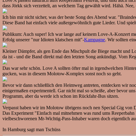
Love A passen natürlich aufs Reeperbahn Festival, und sind auch nich
dass Jörkk sich verzettelt, an welchem Tag gewählt wird. Hähä. Nee, 
Ich bin mir nicht sicher, was der beste Song des Abend war. "Brain
Diese Band hat einfach viele außergewöhnlich gute Lieder. Und spielt 
Publikum: Auch super! Ich war lange auf keinem Love-A-Konzert meh
Erfolg unserer "nur Idioten klatschen mit"-
Kampagne
. Wir sollten e
Kleiner Dämpfer, als gen Ende das Mischpult die Biege macht und L
da ist - und die Band direkt mal den letzten Song ankündigt. Vom Reg
Das war sehr schön. Love A sollten öfter mal in irgendwelchen Hinte
gucken, was in diesem Molotow-Komplex sonst noch so geht.
Bevor wir dann schließlich den Heimweg antreten, entdecken wir no
einigermaßen experimentell. Gar nicht mal so scheiße, aber bevor un
Programm, aber da werde ich schon im Rückfahr-Bus sitzen.
Verpasst haben wir im Molotow übrigens noch nen Special Gig von De
Das Experiment "Einfach mal mitnehmen was rund ums Reeperbahn Fest
vielbeschworenen Mr-Wichtig-Pass-Inhaber waren doch eigentlich auch
In Hamburg sagt man Tschüss