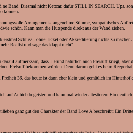
rad ne Band. Diesmal nicht Kettcar, dafür STILL IN SEARCH. Ups, son Z
 so können.
Stimmungsvolle Arrangements, angenehme Stimme, sympathisches Auftret
ndwie schön. Kann man die Hutspende direkt aus der Wand ziehen.
erstmal Schluss - ohne Ticket oder Akkreditierung nichts zu machen. S
a mehr Realist und sage das klappt nicht".
 darauf aufmerksam, dass 1 Hund natürlich auch Freisuff kriegt, aber 
inen Freisuff bekommen würden. Denn darum geht es beim Reeperbahn F
Freiheit 36, das heute ist dann eher klein und gemütlich im Hinterhof
h auf Anhieb begeistert und kann mal wieder attestieren: Ein deutlich 
tilleben ganz gut den Charakter der Band Love A beschreibt: Ein Drittel