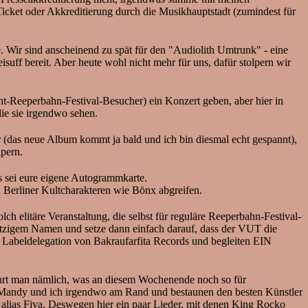
icket oder Akkreditierung durch die Musikhauptstadt (zumindest für
Wir sind anscheinend zu spät für den "Audiolith Umtrunk" - eine
isuff bereit. Aber heute wohl nicht mehr für uns, dafür stolpern wir
cht-Reeperbahn-Festival-Besucher) ein Konzert geben, aber hier in
ie sie irgendwo sehen.
r (das neue Album kommt ja bald und ich bin diesmal echt gespannt),
lpern.
 sei eure eigene Autogrammkarte.
 Berliner Kultcharakteren wie Bönx abgreifen.
 elitäre Veranstaltung, die selbst für reguläre Reeperbahn-Festival-
witzigem Namen und setze dann einfach darauf, dass der VUT die
 Labeldelegation von Bakraufarfita Records und begleiten EIN
rfährt man nämlich, was an diesem Wochenende noch so für
ng Mandy und ich irgendwo am Rand und bestaunen den besten Künstler
ias Fiva. Deswegen hier ein paar Lieder, mit denen King Rocko