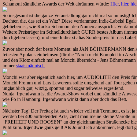
Schamoni sämtliche Awards der Welt abräumen würde:
Hier
,
hier
,
hie
So insgesamt ist die ganze Veranstaltung gar nicht mal so unlustig! I
Dachten die, das sei ein Witz? Diese verdammten Indie-Labels! Egal
geblieben ist, wie Rocko Schamoni den Namen ausspricht. Verdammt, 
Weitere Preisträger im Schnelldurchlauf: GURR bestes Album (imme
durchgehen lassen), und eine Indieaxt alias Sonderpreis für das La
Zuvor aber noch der beste Moment: als JAN BÖHMERMANN den Awa
fettesten Applaus einheimsen (für die "Noch nicht Komplett im Arsc
und den Klotz einfach mal an Monchi überreicht - Jens Böhmermann s
immer
staatsmännisch
.
Monchi war aber eigentlich auch hier, um AUDIOLITH den Preis fürs 
Monchi Fromm und Lars Lewerenz sollte umgehend auf Tour gehen un
unglaublich gut, witzig, spontan und sogar teilweise ergreifend.
Nunja. Irgendwann ist die Award-Show vorbei und sämtliche Anwesend
wie Fö in Hamburg. Irgendwann winkt dann aber doch das Bett.
Nächster Tag! Der Freitag ist auch wieder voll mit Terminen, es ist j
werden bei 400 auftretenden Acts, zieht man meine kleine Marotte in 
"FREIHEIT UND ROOSEN" an der gleichnamigen Straßenecke bietet sc
Publikum. Irgendwie ganz geil! Als Jo und ich ankommen, legt dort