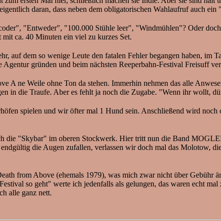
t zum ersten Mal hier, schließlich machen sie Indie. Aber sie sind hal
eigentlich daran, dass neben dem obligatorischen Wahlaufruf auch ein "
decoder", "Entweder", "100.000 Stühle leer", "Windmühlen"? Oder doch
mit ca. 40 Minuten ein viel zu kurzes Set.
r, auf dem so wenige Leute den fatalen Fehler begangen haben, im Ta
ine Agentur gründen und beim nächsten Reeperbahn-Festival Freisuff vert
ove A ne Weile ohne Ton da stehen. Immerhin nehmen das alle Anwese
en in die Traufe. Aber es fehlt ja noch die Zugabe. "Wenn ihr wollt, d
rhöfen spielen und wir öfter mal 1 Hund sein. Anschließend wird noch
ch die "Skybar" im oberen Stockwerk. Hier tritt nun die Band MOGLEB
s endgültig die Augen zufallen, verlassen wir doch mal das Molotow, d
ath from Above (ehemals 1979), was mich zwar nicht über Gebühr ärgert
ival so geht" werte ich jedenfalls als gelungen, das waren echt mal 
 alle ganz nett.