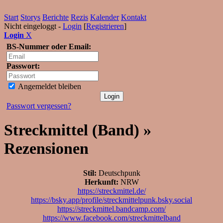
Start
Storys
Berichte
Rezis
Kalender
Kontakt
Nicht eingeloggt -
Login
[
Registrieren
]
Login
X
BS-Nummer oder Email:
Passwort:
Angemeldet bleiben
Passwort vergessen?
Streckmittel (Band) »
Rezensionen
Stil:
Deutschpunk
Herkunft:
NRW
https://streckmittel.de/
https://bsky.app/profile/streckmittelpunk.bsky.social
https://streckmittel.bandcamp.com/
https://www.facebook.com/streckmittelband