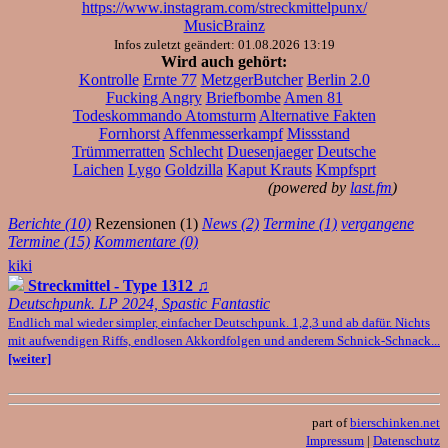
https://www.instagram.com/streckmittelpunx/
MusicBrainz
Infos zuletzt geändert: 01.08.2026 13:19
Wird auch gehört:
Kontrolle
Ernte 77
MetzgerButcher
Berlin 2.0
Fucking Angry
Briefbombe
Amen 81
Todeskommando Atomsturm
Alternative Fakten
Fornhorst
Affenmesserkampf
Missstand
Trümmerratten
Schlecht
Duesenjaeger
Deutsche
Laichen
Lygo
Goldzilla
Kaput Krauts
Kmpfsprt
(powered by
last.fm
)
Berichte (10)
Rezensionen (1)
News (2)
Termine (1)
vergangene
Termine (15)
Kommentare (0)
kiki
Streckmittel - Type 1312
♫
Deutschpunk. LP 2024, Spastic Fantastic
Endlich mal wieder simpler, einfacher Deutschpunk. 1,2,3 und ab dafür. Nichts
mit aufwendigen Riffs, endlosen Akkordfolgen und anderem Schnick-Schnack...
[weiter]
part of
bierschinken.net
Impressum
|
Datenschutz