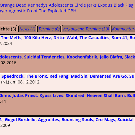
 Orange
Dead Kennedys
Adolescents
Circle Jerks
Exodus
Black Flag
ayer
Agnostic Front
The Exploited
GBH
ichte (5)
News (1)
Termine (0)
vergangene Termine (30)
Kommentare
The Meffs, 100 Kilo Herz, Dritte Wahl, The Casualties, Sum 41, Bo
7.2024
olescents, Suicidal Tendencies, Knochenfabrik, Jello Biafra, Sla
.08.2016
n Speedrock, The Bronx, Red Fang, Mad Sin, Demented Are Go, Sui
 (NL) am 08.12.2012
lime, Judas Priest, Kyuss Lives, Skindred, Heaven Shall Burn, Bull
011
., Gogol Bordello, Aggrolites, Bouncing Souls, Cro-Mags, Suicidal
.2009