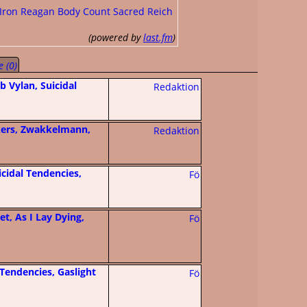
Iron Reagan
Body Count
Sacred Reich
(powered by
last.fm
)
 (0)
b Vylan, Suicidal
Redaktion
ckers, Zwakkelmann,
Redaktion
cidal Tendencies,
Fö
et, As I Lay Dying,
Fö
 Tendencies, Gaslight
Fö