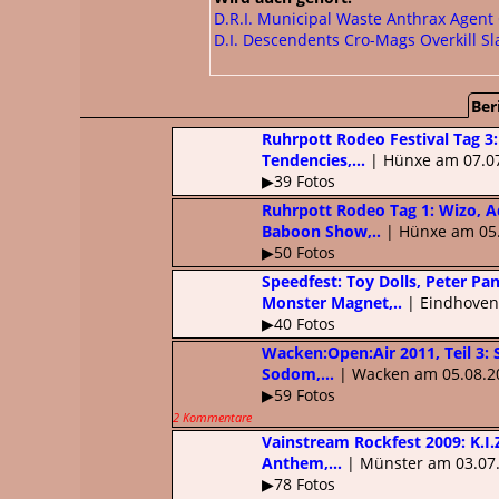
D.R.I.
Municipal Waste
Anthrax
Agent
D.I.
Descendents
Cro-Mags
Overkill
Sl
Ber
Ruhrpott Rodeo Festival Tag 3: 
Tendencies,...
| Hünxe am 07.0
▶39 Fotos
Ruhrpott Rodeo Tag 1: Wizo, Ad
Baboon Show,..
| Hünxe am 05
▶50 Fotos
Speedfest: Toy Dolls, Peter Pa
Monster Magnet,..
| Eindhoven
▶40 Fotos
Wacken:Open:Air 2011, Teil 3: S
Sodom,...
| Wacken am 05.08.2
▶59 Fotos
2 Kommentare
Vainstream Rockfest 2009: K.I.Z
Anthem,...
| Münster am 03.07
▶78 Fotos