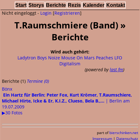
Start
Storys
Berichte
Rezis
Kalender
Kontakt
Nicht eingeloggt -
Login
[
Registrieren
]
T.Raumschmiere (Band) »
Berichte
Wird auch gehört:
Ladytron
Boys Noize
Mouse On Mars
Peaches
LFO
Digitalism
(powered by
last.fm
)
Berichte (1)
Termine (0)
Bönx
Ein Hartz für Berlin: Peter Fox, Kurt Krömer, T.Raumschiere,
Michael Hirte, Icke & Er, K.I.Z., Clueso, Bela B.,...
| Berlin am
19.07.2009
▶30 Fotos
part of
bierschinken.net
Impressum
|
Datenschutz