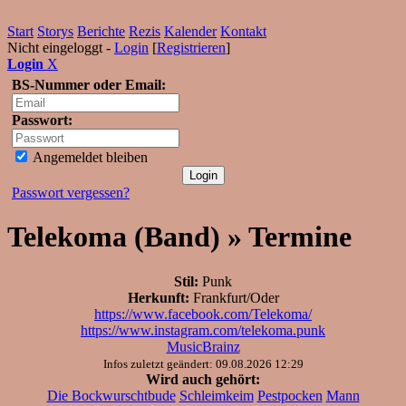
Start
Storys
Berichte
Rezis
Kalender
Kontakt
Nicht eingeloggt -
Login
[
Registrieren
]
Login
X
BS-Nummer oder Email:
Passwort:
Angemeldet bleiben
Passwort vergessen?
Telekoma (Band) » Termine
Stil:
Punk
Herkunft:
Frankfurt/Oder
https://www.facebook.com/Telekoma/
https://www.instagram.com/telekoma.punk
MusicBrainz
Infos zuletzt geändert: 09.08.2026 12:29
Wird auch gehört:
Die Bockwurschtbude
Schleimkeim
Pestpocken
Mann