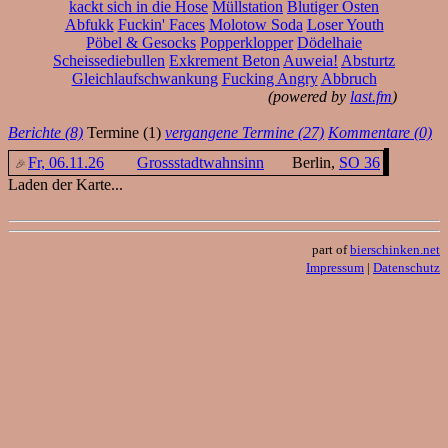
kackt sich in die Hose
Müllstation
Blutiger Osten
Abfukk
Fuckin' Faces
Molotow Soda
Loser Youth
Pöbel & Gesocks
Popperklopper
Dödelhaie
Scheissediebullen
Exkrement Beton
Auweia!
Absturtz
Gleichlaufschwankung
Fucking Angry
Abbruch
(powered by
last.fm
)
Berichte (8)
Termine (1)
vergangene Termine (27)
Kommentare (0)
Fr, 06.11.26
Grossstadtwahnsinn
Berlin,
SO 36
Laden der Karte...
part of
bierschinken.net
Impressum
|
Datenschutz