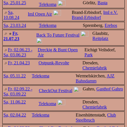
Sa, 25.01.25
Görlitz,
Basta
Telekoma
Sa,
Brand-Erbisdorf,
ImI e.V.
ImI Open Air
10.08.24
Brand-Erbisdorf
Sa, 23.03.24
Telekoma
Spremberg,
Erebos
Fr,
Glaubitz,
Back To Future Festival
Reitplatz
21.07.23
Fr, 02.06.23 -
Dreckig & Bunt Open
Eichigt Veilsdorf,
Sa, 03.06.23
Air
Park
Fr, 21.04.23
Ostpunk-Revolte
Dresden,
Chemiefabrik
Sa, 05.11.22
Telekoma
Wermelskirchen,
AJZ
Bahndamm
Fr, 02.09.22 -
Gahro,
Gasthof Gahro
CheckOut Festival
Sa, 03.09.22
Sa, 11.06.22
Dresden,
Telekoma
Chemiefabrik
Sa, 02.04.22
Telekoma
Eisenhüttenstadt,
Club
Steelbruch