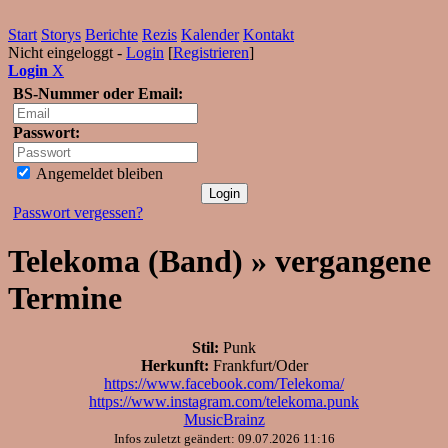
Start
Storys
Berichte
Rezis
Kalender
Kontakt
Nicht eingeloggt -
Login
[
Registrieren
]
Login
X
BS-Nummer oder Email:
Passwort:
Angemeldet bleiben
Passwort vergessen?
Telekoma (Band) » vergangene
Termine
Stil:
Punk
Herkunft:
Frankfurt/Oder
https://www.facebook.com/Telekoma/
https://www.instagram.com/telekoma.punk
MusicBrainz
Infos zuletzt geändert: 09.07.2026 11:16