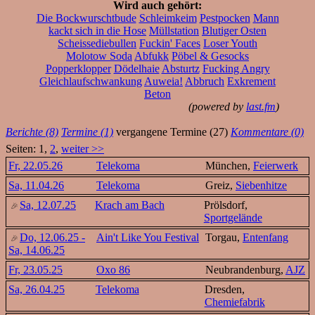
Wird auch gehört:
Die Bockwurschtbude
Schleimkeim
Pestpocken
Mann
kackt sich in die Hose
Müllstation
Blutiger Osten
Scheissediebullen
Fuckin' Faces
Loser Youth
Molotow Soda
Abfukk
Pöbel & Gesocks
Popperklopper
Dödelhaie
Absturtz
Fucking Angry
Gleichlaufschwankung
Auweia!
Abbruch
Exkrement
Beton
(powered by
last.fm
)
Berichte (8)
Termine (1)
vergangene Termine (27)
Kommentare (0)
Seiten: 1,
2
,
weiter >>
Fr, 22.05.26
Telekoma
München,
Feierwerk
Sa, 11.04.26
Telekoma
Greiz,
Siebenhitze
Sa, 12.07.25
Krach am Bach
Prölsdorf,
Sportgelände
Do, 12.06.25 -
Ain't Like You Festival
Torgau,
Entenfang
Sa, 14.06.25
Fr, 23.05.25
Oxo 86
Neubrandenburg,
AJZ
Sa, 26.04.25
Telekoma
Dresden,
Chemiefabrik