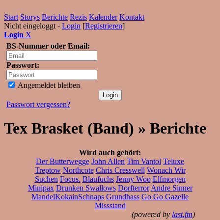
Start
Storys
Berichte
Rezis
Kalender
Kontakt
Nicht eingeloggt -
Login
[
Registrieren
]
Login
X
BS-Nummer oder Email:
Passwort:
Angemeldet bleiben
Passwort vergessen?
Tex Brasket (Band) » Berichte
Wird auch gehört:
Der Butterwegge
John Allen
Tim Vantol
Teluxe
Treptow
Northcote
Chris Cresswell
Wonach Wir
Suchen
Focus.
Blaufuchs
Jenny Woo
Elfmorgen
Minipax
Drunken Swallows
Dorfterror
Andre Sinner
MandelKokainSchnaps
Grundhass
Go Go Gazelle
Missstand
(powered by
last.fm
)