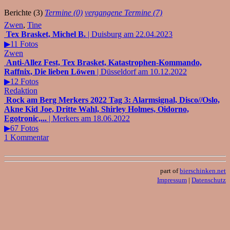
Berichte (3)
Termine (0)
vergangene Termine (7)
Zwen
,
Tine
Tex Brasket, Michel B.
| Duisburg am 22.04.2023
▶11 Fotos
Zwen
Anti-Allez Fest, Tex Brasket, Katastrophen-Kommando,
Raffnix, Die lieben Löwen
| Düsseldorf am 10.12.2022
▶12 Fotos
Redaktion
Rock am Berg Merkers 2022 Tag 3: Alarmsignal, Disco//Oslo,
Akne Kid Joe, Dritte Wahl, Shirley Holmes, Oidorno,
Egotronic,...
| Merkers am 18.06.2022
▶67 Fotos
1 Kommentar
part of
bierschinken.net
Impressum
|
Datenschutz