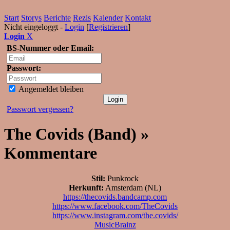
Start
Storys
Berichte
Rezis
Kalender
Kontakt
Nicht eingeloggt -
Login
[
Registrieren
]
Login
X
BS-Nummer oder Email:
Passwort:
Angemeldet bleiben
Passwort vergessen?
The Covids (Band) »
Kommentare
Stil:
Punkrock
Herkunft:
Amsterdam (NL)
https://thecovids.bandcamp.com
https://www.facebook.com/TheCovids
https://www.instagram.com/the.covids/
MusicBrainz