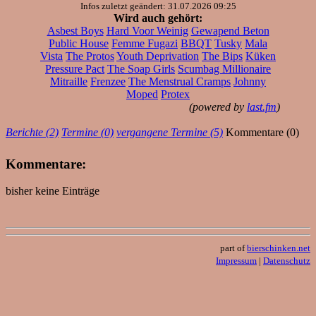
Infos zuletzt geändert: 31.07.2026 09:25
Wird auch gehört:
Asbest Boys
Hard Voor Weinig
Gewapend Beton
Public House
Femme Fugazi
BBQT
Tusky
Mala
Vista
The Protos
Youth Deprivation
The Bips
Küken
Pressure Pact
The Soap Girls
Scumbag Millionaire
Mitraille
Frenzee
The Menstrual Cramps
Johnny
Moped
Protex
(powered by
last.fm
)
Berichte (2)
Termine (0)
vergangene Termine (5)
Kommentare (0)
Kommentare:
bisher keine Einträge
part of
bierschinken.net
Impressum
|
Datenschutz