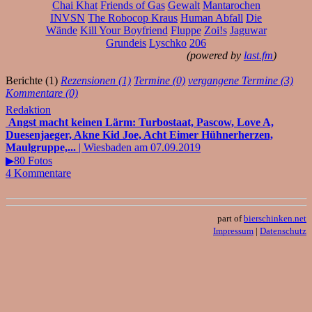
Chai Khat
Friends of Gas
Gewalt
Mantarochen
INVSN
The Robocop Kraus
Human Abfall
Die
Wände
Kill Your Boyfriend
Fluppe
Zoi!s
Jaguwar
Grundeis
Lyschko
206
(powered by
last.fm
)
Berichte (1)
Rezensionen (1)
Termine (0)
vergangene Termine (3)
Kommentare (0)
Redaktion
Angst macht keinen Lärm: Turbostaat, Pascow, Love A,
Duesenjaeger, Akne Kid Joe, Acht Eimer Hühnerherzen,
Maulgruppe,...
| Wiesbaden am 07.09.2019
▶80 Fotos
4 Kommentare
part of
bierschinken.net
Impressum
|
Datenschutz