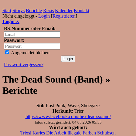
Start
Storys
Berichte
Rezis
Kalender
Kontakt
Nicht eingeloggt -
Login
[
Registrieren
]
Login
X
BS-Nummer oder Email:
Passwort:
Angemeldet bleiben
Passwort vergessen?
The Dead Sound (Band) »
Berichte
Stil:
Post Punk, Wave, Shoegaze
Herkunft:
Trier
https://www.facebook.com/thexdeadxsound/
Infos zuletzt geändert: 04.08.2026 05:35
Wird auch gehört:
Trixsi
Karies
Die Arbeit
Illegale Farben
Schubsen