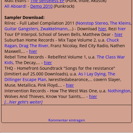
Matt Evans -
The Senseless EP
(Punk, Indie, Akustik)
All Aboard!
-
Demo 2010
(Punkrock)
Sampler Download:
Rilrec - Full Label Compilation 2011 (
Nonstop Stereo
,
The Kleins
,
Guitar Gangsters
,
Zwakkelmann
,...) - Download
hier
, Rezi
hier
Tour EP Interpol, School of Seven Bells, Matthew Dear -
hier
Suburban Home Records - Mix Tape Volume 2, u.a.
Chuck
Ragan
,
Drag The River
, Franz Nicolay, Red City Radio, Nathen
Maxwell,... -
hier
Rebel Time Records - Rebelfest Volume 1, u.a.
The Class War
Kids
, The Decay,... -
hier
THQ - Homefront-Soundtrack "Songs for the resistance"
(limitiert auf 25.000 Downloads), u.a.
As I Lay Dying
,
The
Dillinger Escape Plan
, Iwrestledabearonce,... covern Slayer,
Muse, Metallica, Pink Floyd,... -
hier
Intervention Records - How The West Was One, u.a.
Nothington
,
Wolves And Thieves, Know Your Saints,... -
hier
[...hier geht's weiter]
Kommentar eintragen