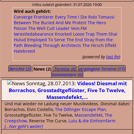
Infos zuletzt geändert: 31.07.2026 19:00
Wird auch gehört:
Converge
Frontierer
Every Time I Die
Rolo Tomassi
Between The Buried And Me
Protest The Hero
Poison The Well
Cult Leader
Vein.FM
Iwrestledabearonce
Knocked Loose
Trap Them
Shai
Hulud
Employed To Serve
The End
Stray from the
Path
Bleeding Through
Architects
The Hirsch Effekt
Hatebreed
(powered by
last.fm
)
Berichte (2)
News (2)
Termine (0)
vergangene Termine (17)
Kommentare (0)
Sonntag, 28.07.2013:
Videos! Diesmal mit
Borrachos, Grosstadtgeflüster, Five To Twelve,
Massendefekt,...
Und mal wieder ne Ladung neuer Musikvideos. Diesmal dabei:
Borrachos, Elvis Costello,
The Dillinger Escape Plan
,
Grosstadtgeflüster, Five To Twelve,
Massendefekt
,
The
Creepshow
, Reverse The Curse,
Lulu & die Einhornfarm
[...hier geht's weiter]