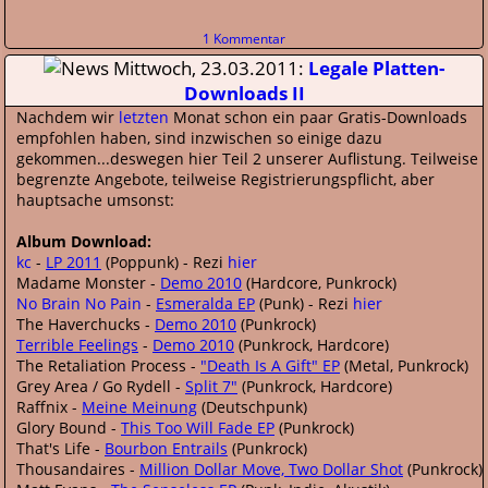
1 Kommentar
Mittwoch, 23.03.2011:
Legale Platten-
Downloads II
Nachdem wir
letzten
Monat schon ein paar Gratis-Downloads
empfohlen haben, sind inzwischen so einige dazu
gekommen...deswegen hier Teil 2 unserer Auflistung. Teilweise
begrenzte Angebote, teilweise Registrierungspflicht, aber
hauptsache umsonst:
Album Download:
kc
-
LP 2011
(Poppunk) - Rezi
hier
Madame Monster -
Demo 2010
(Hardcore, Punkrock)
No Brain No Pain
-
Esmeralda EP
(Punk) - Rezi
hier
The Haverchucks -
Demo 2010
(Punkrock)
Terrible Feelings
-
Demo 2010
(Punkrock, Hardcore)
The Retaliation Process -
"Death Is A Gift" EP
(Metal, Punkrock)
Grey Area / Go Rydell -
Split 7"
(Punkrock, Hardcore)
Raffnix -
Meine Meinung
(Deutschpunk)
Glory Bound -
This Too Will Fade EP
(Punkrock)
That's Life -
Bourbon Entrails
(Punkrock)
Thousandaires -
Million Dollar Move, Two Dollar Shot
(Punkrock)