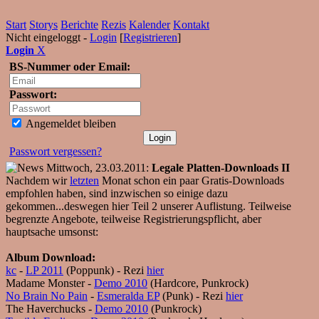
Start
Storys
Berichte
Rezis
Kalender
Kontakt
Nicht eingeloggt -
Login
[
Registrieren
]
Login
X
BS-Nummer oder Email:
Passwort:
Angemeldet bleiben
Passwort vergessen?
Mittwoch, 23.03.2011:
Legale Platten-Downloads II
Nachdem wir
letzten
Monat schon ein paar Gratis-Downloads
empfohlen haben, sind inzwischen so einige dazu
gekommen...deswegen hier Teil 2 unserer Auflistung. Teilweise
begrenzte Angebote, teilweise Registrierungspflicht, aber
hauptsache umsonst:
Album Download:
kc
-
LP 2011
(Poppunk) - Rezi
hier
Madame Monster -
Demo 2010
(Hardcore, Punkrock)
No Brain No Pain
-
Esmeralda EP
(Punk) - Rezi
hier
The Haverchucks -
Demo 2010
(Punkrock)