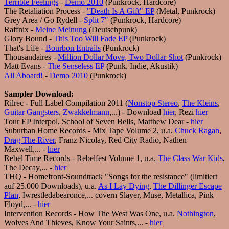
Terrible Feelings
-
Demo 2010
(Punkrock, Hardcore)
The Retaliation Process -
"Death Is A Gift" EP
(Metal, Punkrock)
Grey Area / Go Rydell -
Split 7"
(Punkrock, Hardcore)
Raffnix -
Meine Meinung
(Deutschpunk)
Glory Bound -
This Too Will Fade EP
(Punkrock)
That's Life -
Bourbon Entrails
(Punkrock)
Thousandaires -
Million Dollar Move, Two Dollar Shot
(Punkrock)
Matt Evans -
The Senseless EP
(Punk, Indie, Akustik)
All Aboard!
-
Demo 2010
(Punkrock)
Sampler Download:
Rilrec - Full Label Compilation 2011 (
Nonstop Stereo
,
The Kleins
,
Guitar Gangsters
,
Zwakkelmann
,...) - Download
hier
, Rezi
hier
Tour EP Interpol, School of Seven Bells, Matthew Dear -
hier
Suburban Home Records - Mix Tape Volume 2, u.a.
Chuck Ragan
,
Drag The River
, Franz Nicolay, Red City Radio, Nathen
Maxwell,... -
hier
Rebel Time Records - Rebelfest Volume 1, u.a.
The Class War Kids
,
The Decay,... -
hier
THQ - Homefront-Soundtrack "Songs for the resistance" (limitiert
auf 25.000 Downloads), u.a.
As I Lay Dying
,
The Dillinger Escape
Plan
, Iwrestledabearonce,... covern Slayer, Muse, Metallica, Pink
Floyd,... -
hier
Intervention Records - How The West Was One, u.a.
Nothington
,
Wolves And Thieves, Know Your Saints,... -
hier