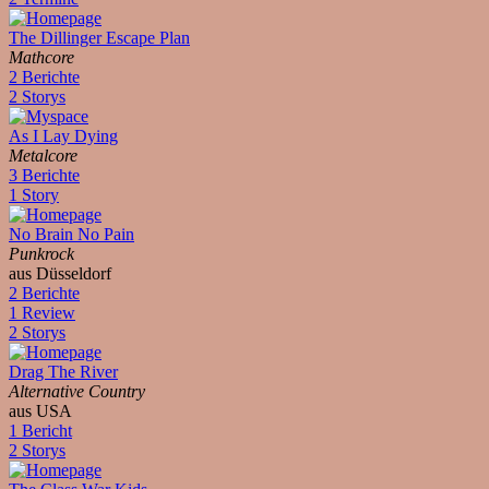
The Dillinger Escape Plan
Mathcore
2 Berichte
2 Storys
As I Lay Dying
Metalcore
3 Berichte
1 Story
No Brain No Pain
Punkrock
aus Düsseldorf
2 Berichte
1 Review
2 Storys
Drag The River
Alternative Country
aus USA
1 Bericht
2 Storys