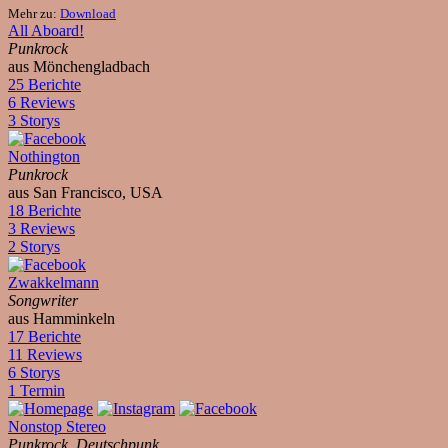
Mehr zu:
Download
All Aboard!
Punkrock
aus Mönchengladbach
25 Berichte
6 Reviews
3 Storys
Nothington
Punkrock
aus San Francisco, USA
18 Berichte
3 Reviews
2 Storys
Zwakkelmann
Songwriter
aus Hamminkeln
17 Berichte
11 Reviews
6 Storys
1 Termin
Nonstop Stereo
Punkrock, Deutschpunk