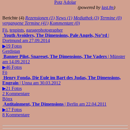
Potz
Adolar
(powered by
last.fm
)
Berichte (4)
Rezensionen (1)
News (1)
Mediathek (3)
Termine (0)
vergangene Termine (41)
Kommentare (0)
Fö
,
tenpints
,
garagephotographer
Youth Avoiders, The Dimensions, Pale Angels, No°rd
|
Dortmund am 27.09.2014
▶19 Fotos
Gerdistan
Banner Pilot, Snareset, The Dimensions, The Vaders
| Münster
am 14.09.2012
▶46 Fotos
Fö
Henry Fonda, Die Eule im Bart des Judas, The Dimensions,
Engrain
| Unna am 30.03.2012
▶21 Fotos
2 Kommentare
Bönx
Antitainment, The Dimensions
| Berlin am 22.04.2011
▶17 Fotos
8 Kommentare