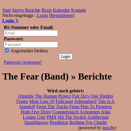
Start
Storys
Berichte
Rezis
Kalender
Kontakt
Nicht eingeloggt -
Login
[
Registrieren
]
Login
X
BS-Nummer oder Email:
Passwort:
Angemeldet bleiben
Passwort vergessen?
The Fear (Band) » Berichte
Wird auch gehört:
Almeida
The Human Project
Fair Do's
One Hidden
Frame
Main Line 10
Fullcount
Adrenalized
This Is A
Standoff
From The Tracks
From Plan To Progress
High Five Drive
Counterpunch
Actionmen
Atlas
Losing Grip
PMX
Hit The Switch
Antillectual
Straightaway
Pendleton
Bedtime For Charlie
(powered by
last.fm
)