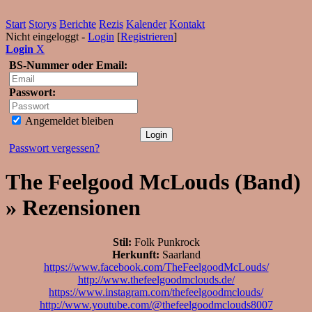
Start
Storys
Berichte
Rezis
Kalender
Kontakt
Nicht eingeloggt -
Login
[
Registrieren
]
Login
X
BS-Nummer oder Email:
Passwort:
Angemeldet bleiben
Passwort vergessen?
The Feelgood McLouds (Band)
» Rezensionen
Stil:
Folk Punkrock
Herkunft:
Saarland
https://www.facebook.com/TheFeelgoodMcLouds/
http://www.thefeelgoodmclouds.de/
https://www.instagram.com/thefeelgoodmclouds/
http://www.youtube.com/@thefeelgoodmclouds8007