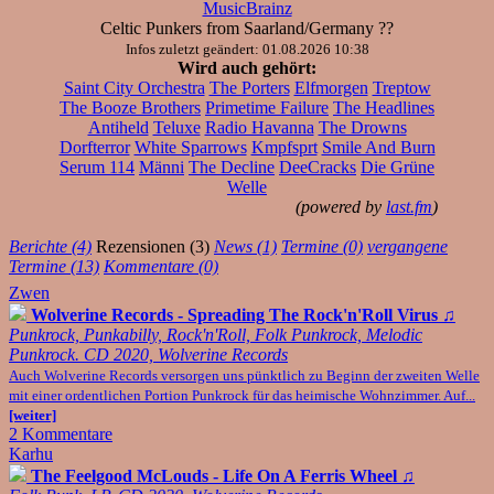
MusicBrainz
Celtic Punkers from Saarland/Germany ??
Infos zuletzt geändert: 01.08.2026 10:38
Wird auch gehört:
Saint City Orchestra
The Porters
Elfmorgen
Treptow
The Booze Brothers
Primetime Failure
The Headlines
Antiheld
Teluxe
Radio Havanna
The Drowns
Dorfterror
White Sparrows
Kmpfsprt
Smile And Burn
Serum 114
Männi
The Decline
DeeCracks
Die Grüne
Welle
(powered by
last.fm
)
Berichte (4)
Rezensionen (3)
News (1)
Termine (0)
vergangene
Termine (13)
Kommentare (0)
Zwen
Wolverine Records - Spreading The Rock'n'Roll Virus
♫
Punkrock, Punkabilly, Rock'n'Roll, Folk Punkrock, Melodic
Punkrock. CD 2020, Wolverine Records
Auch Wolverine Records versorgen uns pünktlich zu Beginn der zweiten Welle
mit einer ordentlichen Portion Punkrock für das heimische Wohnzimmer. Auf...
[weiter]
2 Kommentare
Karhu
The Feelgood McLouds - Life On A Ferris Wheel
♫