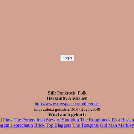
Stil:
Punkrock, Folk
Herkunft:
Australien
http://www.myspace.com/thegoset
Infos zuletzt geändert: 30.07.2026 23:48
Wird auch gehört:
d Pints
The Porters
Irish Stew of Sindidun
The Roughneck Riot
Bastar
ggin Leprechaun
Brick Top Blaggers
The Tosspints
Old Man Markley