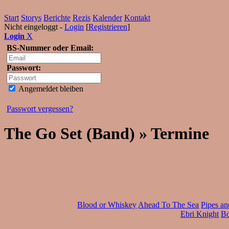
Start
Storys
Berichte
Rezis
Kalender
Kontakt
Nicht eingeloggt -
Login
[
Registrieren
]
Login
X
BS-Nummer oder Email:
Passwort:
Angemeldet bleiben
Passwort vergessen?
The Go Set (Band) » Termine
Blood or Whiskey
Ahead To The Sea
Pipes an
Ebri Knight
Bo