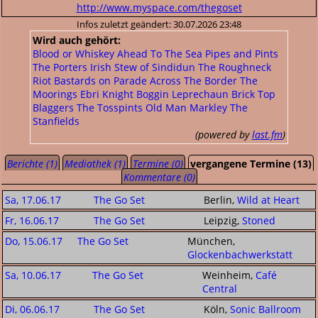
http://www.myspace.com/thegoset
Infos zuletzt geändert: 30.07.2026 23:48
Wird auch gehört:
Blood or Whiskey
Ahead To The Sea
Pipes and Pints
The Porters
Irish Stew of Sindidun
The Roughneck
Riot
Bastards on Parade
Across The Border
The
Moorings
Ebri Knight
Boggin Leprechaun
Brick Top
Blaggers
The Tosspints
Old Man Markley
The
Stanfields
(powered by
last.fm
)
Berichte (1)
Mediathek (1)
Termine (0)
vergangene Termine (13)
Kommentare (0)
Sa, 17.06.17
The Go Set
Berlin,
Wild at Heart
Fr, 16.06.17
The Go Set
Leipzig,
Stoned
Do, 15.06.17
The Go Set
München,
Glockenbachwerkstatt
Sa, 10.06.17
The Go Set
Weinheim,
Café
Central
Di, 06.06.17
The Go Set
Köln,
Sonic Ballroom