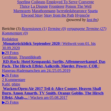
Sperling
Coilguns
Employed To Serve
Converge
Thrice
La Dispute
Frontierer
Poison The Well
Marmozets
Marathonmann
Iwrestledabearonce
Sparta
Elwood Stray
Stray from the Path
Hypno5e
(powered by
last.fm
)
Berichte (3)
Rezensionen (1)
Termine (0)
vergangene Termine (27)
Kommentare (0)
Redaktion
Monatsrückblick September 2020
| Weltweit vom 01. bis
30.09.2020
▶29 Fotos
Gerdistan
,
Thruntilldeath
RD-Rock: Hotel Kempauski, Surfits, Affenmesserkampf, Das
Pack, The Hirsch Effekt, Aalkreih, Mørder, Power, COR
|
Hanerau-Hademarschen am 24./25.05.2019
▶26 Fotos
2 Kommentare
Kabl
,
phips
Wacken:Open:Air 2017 Teil 4: Alice Cooper, Heaven Shall
Burn, Amon Amarth, TV Smith, Orange Goblin, The Hirsch
Effekt, Ahab,...
| Wacken am 05.08.2017
▶25 Fotos