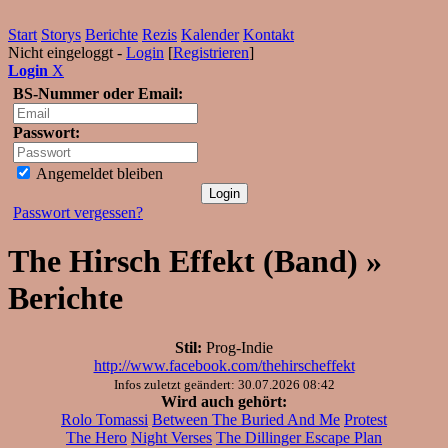
Start
Storys
Berichte
Rezis
Kalender
Kontakt
Nicht eingeloggt -
Login
[
Registrieren
]
Login
X
BS-Nummer oder Email:
Passwort:
Angemeldet bleiben
Passwort vergessen?
The Hirsch Effekt (Band) »
Berichte
Stil:
Prog-Indie
http://www.facebook.com/thehirscheffekt
Infos zuletzt geändert: 30.07.2026 08:42
Wird auch gehört:
Rolo Tomassi
Between The Buried And Me
Protest
The Hero
Night Verses
The Dillinger Escape Plan