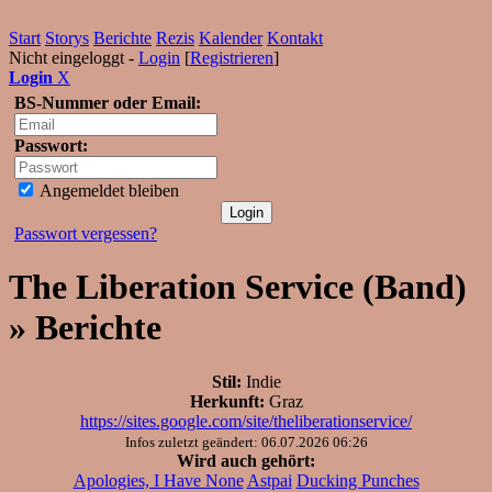
Start
Storys
Berichte
Rezis
Kalender
Kontakt
Nicht eingeloggt -
Login
[
Registrieren
]
Login
X
BS-Nummer oder Email:
Passwort:
Angemeldet bleiben
Passwort vergessen?
The Liberation Service (Band)
» Berichte
Stil:
Indie
Herkunft:
Graz
https://sites.google.com/site/theliberationservice/
Infos zuletzt geändert: 06.07.2026 06:26
Wird auch gehört:
Apologies, I Have None
Astpai
Ducking Punches