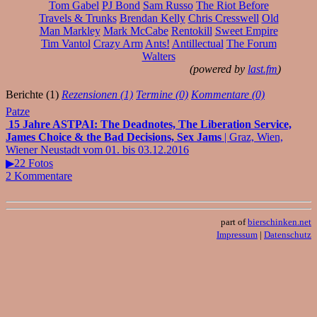
Tom Gabel
PJ Bond
Sam Russo
The Riot Before
Travels & Trunks
Brendan Kelly
Chris Cresswell
Old
Man Markley
Mark McCabe
Rentokill
Sweet Empire
Tim Vantol
Crazy Arm
Ants!
Antillectual
The Forum
Walters
(powered by
last.fm
)
Berichte (1)
Rezensionen (1)
Termine (0)
Kommentare (0)
Patze
15 Jahre ASTPAI: The Deadnotes, The Liberation Service,
James Choice & the Bad Decisions, Sex Jams
| Graz, Wien,
Wiener Neustadt vom 01. bis 03.12.2016
▶22 Fotos
2 Kommentare
part of
bierschinken.net
Impressum
|
Datenschutz