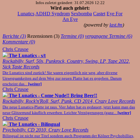
Infos zuletzt geändert: 31.07.2026 12:22
Wird auch gehört:
Lunatics
ADHD Syndrom
Sexbomba
Castet
Eye For
An Eye
(powered by
last.fm
)
Berichte (3)
Rezensionen (3)
Termine (0)
vergangene Termine (6)
Kommentare (0)
Chris Crusoe
The Lunatics - s/t
Rockabilly, Surf, 50s, Punkrock, Country, Swing. LP, Tape 2022,
Sick Taste Records
Die Lunatics sind zurück! Sie waren eigentlich nie weg, aber diverse
Unwegsamkeiten auf dem Weg zur neuen Platte hat es gegeben. Darum
erscheint das...
[weiter]
Chris Crusoe
The Lunatics - Come Nude!! Bring Beer!!
Rockabilly, Rock'n'Roll, Surf, Punk. CD 2014, Crazy Love Records
Die neue Lunatics-Platte ist raus. Vier Jahre hat es gedauert, jetzt kann man das
neue Glitzerrund käuflich erwerben. Leichte Verzögerungen (ganz...
[weiter]
Chris Crusoe
The Lunatics - Bilingual
Psychobilly. CD 2010, Crazy Love Records
Bilingual ist nicht nur Titel sondern auch Programm der Kölner Psychobillies,