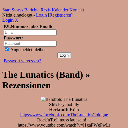
Start
Storys
Berichte
Rezis
Kalender
Kontakt
Nicht eingeloggt -
Login
[
Registrieren
]
Login
X
BS-Nummer oder Email:
Passwort:
Angemeldet bleiben
Passwort vergessen?
The Lunatics (Band) »
Rezensionen
Stil:
Psychobilly
Herkunft:
Köln
https://www.facebook.com/TheLunaticsCologne
Rock'n'Roll muss laut sein! ...
https://www.youtube.com/watch?v=l1gaPWgPwLs