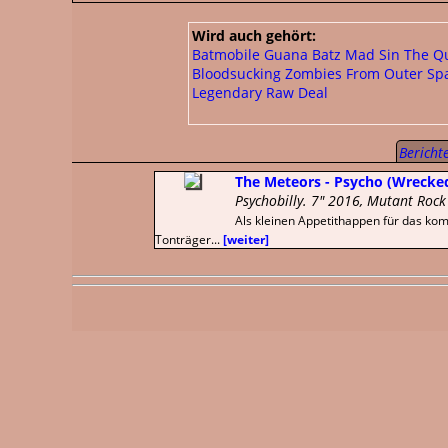
Wird auch gehört:
Batmobile
Guana Batz
Mad Sin
The Q
Bloodsucking Zombies From Outer Sp
Legendary Raw Deal
Berichte
The Meteors - Psycho (Wrecke
Psychobilly. 7" 2016, Mutant Rock
Als kleinen Appetithappen für das ko
Tonträger...
[weiter]