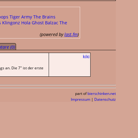
pops
Tiger Army
The Brains
s
Klingonz
Hola Ghost
Balzac
The
(powered by
last.fm
)
are (0)
kiki
 an. Die 7" ist der erste
part of
bierschinken.net
Impressum
|
Datenschutz