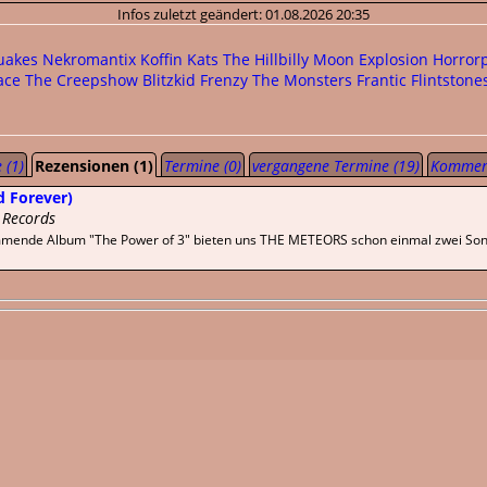
Infos zuletzt geändert: 01.08.2026 20:35
uakes
Nekromantix
Koffin Kats
The Hillbilly Moon Explosion
Horror
ace
The Creepshow
Blitzkid
Frenzy
The Monsters
Frantic Flintstone
 (1)
Rezensionen (1)
Termine (0)
vergangene Termine (19)
Komment
d Forever)
 Records
mmende Album "The Power of 3" bieten uns THE METEORS schon einmal zwei Songs