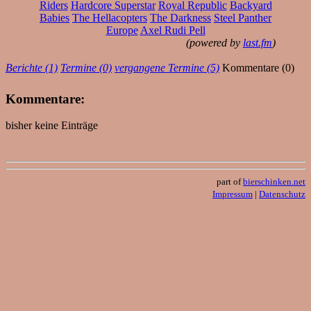
Riders
Hardcore Superstar
Royal Republic
Backyard
Babies
The Hellacopters
The Darkness
Steel Panther
Europe
Axel Rudi Pell
(powered by
last.fm
)
Berichte (1)
Termine (0)
vergangene Termine (5)
Kommentare (0)
Kommentare:
bisher keine Einträge
part of
bierschinken.net
Impressum
|
Datenschutz