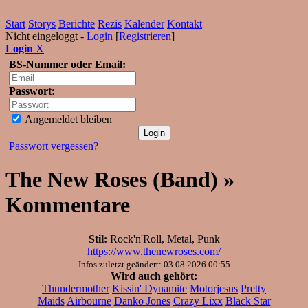
Start
Storys
Berichte
Rezis
Kalender
Kontakt
Nicht eingeloggt -
Login
[
Registrieren
]
Login
X
BS-Nummer oder Email:
Passwort:
Angemeldet bleiben
Passwort vergessen?
The New Roses (Band) »
Kommentare
Stil:
Rock'n'Roll, Metal, Punk
https://www.thenewroses.com/
Infos zuletzt geändert: 03.08.2026 00:55
Wird auch gehört:
Thundermother
Kissin' Dynamite
Motorjesus
Pretty
Maids
Airbourne
Danko Jones
Crazy Lixx
Black Star