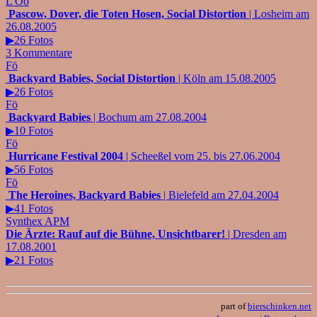
L'Öö
Pascow, Dover, die Toten Hosen, Social Distortion
| Losheim am
26.08.2005
▶26 Fotos
3 Kommentare
Fö
Backyard Babies, Social Distortion
| Köln am 15.08.2005
▶26 Fotos
Fö
Backyard Babies
| Bochum am 27.08.2004
▶10 Fotos
Fö
Hurricane Festival 2004
| Scheeßel vom 25. bis 27.06.2004
▶56 Fotos
Fö
The Heroines, Backyard Babies
| Bielefeld am 27.04.2004
▶41 Fotos
Synthex APM
Die Ärzte: Rauf auf die Bühne, Unsichtbarer!
| Dresden am
17.08.2001
▶21 Fotos
part of
bierschinken.net