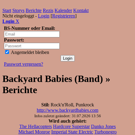
Start
Storys
Berichte
Rezis
Kalender
Kontakt
Nicht eingeloggt -
Login
[
Registrieren
]
Login
X
BS-Nummer oder Email:
Passwort:
Angemeldet bleiben
Passwort vergessen?
Backyard Babies (Band) »
Berichte
Stil:
Rock'n'Roll, Punkrock
http://www.backyardbabies.com
Infos zuletzt geändert: 31.07.2026 13:56
Wird auch gehört:
The Hellacopters
Hardcore Superstar
Danko Jones
Michael Monroe
Imperial State Electric
Turbonegro