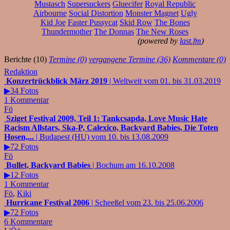
Mustasch
Supersuckers
Gluecifer
Royal Republic
Airbourne
Social Distortion
Monster Magnet
Ugly
Kid Joe
Faster Pussycat
Skid Row
The Bones
Thundermother
The Donnas
The New Roses
(powered by
last.fm
)
Berichte (10)
Termine (0)
vergangene Termine (36)
Kommentare (0)
Redaktion
Konzertrückblick März 2019
| Weltweit vom 01. bis 31.03.2019
▶34 Fotos
1 Kommentar
Fö
Sziget Festival 2009, Teil 1: Tankcsapda, Love Music Hate
Racism Allstars, Ska-P, Calexico, Backyard Babies, Die Toten
Hosen,...
| Budapest (HU) vom 10. bis 13.08.2009
▶72 Fotos
Fö
Bullet, Backyard Babies
| Bochum am 16.10.2008
▶12 Fotos
1 Kommentar
Fö
,
Kiki
Hurricane Festival 2006
| Scheeßel vom 23. bis 25.06.2006
▶72 Fotos
6 Kommentare