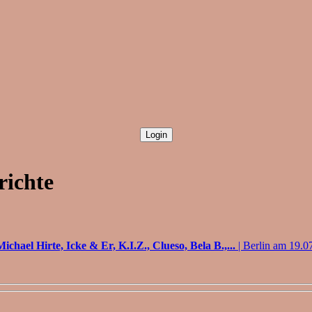
richte
hael Hirte, Icke & Er, K.I.Z., Clueso, Bela B.,...
| Berlin am 19.0