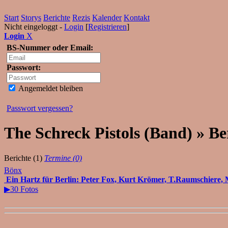
Start
Storys
Berichte
Rezis
Kalender
Kontakt
Nicht eingeloggt -
Login
[
Registrieren
]
Login
X
BS-Nummer oder Email:
Passwort:
Angemeldet bleiben
Passwort vergessen?
The Schreck Pistols (Band) » Be
Berichte (1)
Termine (0)
Bönx
Ein Hartz für Berlin: Peter Fox, Kurt Krömer, T.Raumschiere, Mic
▶30 Fotos