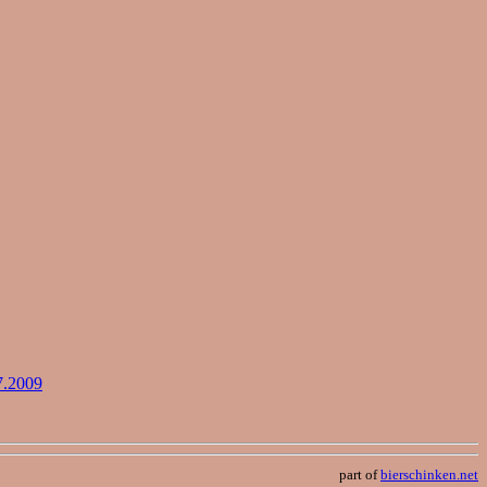
7.2009
part of
bierschinken.net