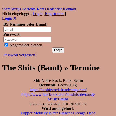
Start
Storys
Berichte
Rezis
Kalender
Kontakt
Nicht eingeloggt -
Login
[
Registrieren
]
Login
X
BS-Nummer oder Email:
Passwort:
Angemeldet bleiben
Passwort vergessen?
The Shits (Band) » Termine
Stil:
Noise Rock, Punk, Scum
Herkunft:
Leeds (GB)
https://theshitsrock.bandcamp.com/
https://www.facebook.com/theshitsobviously
MusicBrainz
Infos zuletzt geändert: 01.08.2026 01:12
Wird auch gehört:
Flipper
Mclusky
Bitter Branches
Iceage
Dead