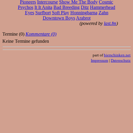
Pioneers
Intercourse
Show Me The Body
Cosmic
Psychos
It It Anita
Bad Breeding
Ditz
Hammerhead
Eyes
Surfbort
Soft Play
Honningbarna
Zahn
Downtown Boys
Arabrot
(powered by
last.fm
)
Termine (0)
Kommentare (0)
Keine Termine gefunden
part of
bierschinken.net
Impressum
|
Datenschutz