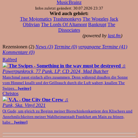
MusicBrainz
Infos zuletzt geändert: 30.07.2026 23:37
Wird auch gehört:
The Mojomatics
Trashmonkeys
The Woggles
Jack
Oblivian
The Lords Of Altamont
Bankrupt
The
Dissociates
(powered by
last.fm
)
Rezensionen (2)
News (3)
Termine (0)
vergangene Termine (41)
Kommentare (0)
Ralfred
The Swipes - Something in the way must be destroyed
♫
Powerpunkrock, 77 Punk. LP, CD 2024, Mad Butcher
Manchmal passt einfach alles zusammen. Denn während draußen die Sonne
vom Himmel knallt und der Grillrauch durch die Luft wabert, knallen The
Swipes...
[weiter]
Christos
V.A. - One City One Crew
♫
Punk, Ska. Vinyl 2021
Oi Gude, um gleich zu Beginn meiner Bierschinkenkarriere den Klischees und
Annehmlichkeiten meiner Wahlheimatstadt Frankfurt am Main zu frönen,
habe...
[weiter]