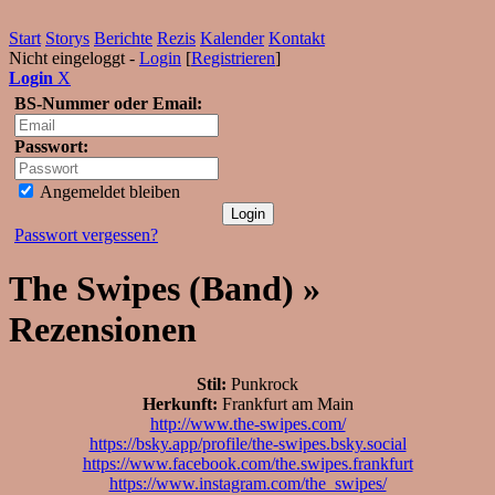
Start
Storys
Berichte
Rezis
Kalender
Kontakt
Nicht eingeloggt -
Login
[
Registrieren
]
Login
X
BS-Nummer oder Email:
Passwort:
Angemeldet bleiben
Passwort vergessen?
The Swipes (Band) »
Rezensionen
Stil:
Punkrock
Herkunft:
Frankfurt am Main
http://www.the-swipes.com/
https://bsky.app/profile/the-swipes.bsky.social
https://www.facebook.com/the.swipes.frankfurt
https://www.instagram.com/the_swipes/