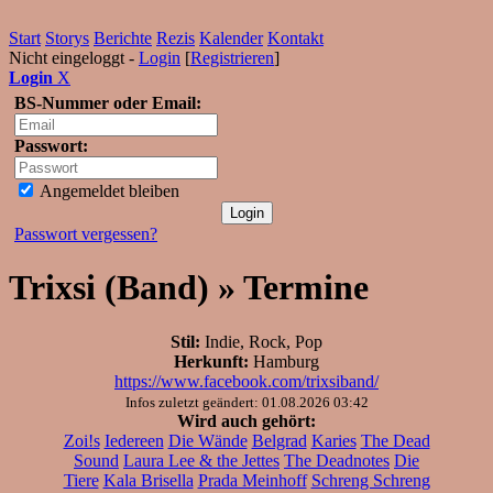
Start
Storys
Berichte
Rezis
Kalender
Kontakt
Nicht eingeloggt -
Login
[
Registrieren
]
Login
X
BS-Nummer oder Email:
Passwort:
Angemeldet bleiben
Passwort vergessen?
Trixsi (Band) » Termine
Stil:
Indie, Rock, Pop
Herkunft:
Hamburg
https://www.facebook.com/trixsiband/
Infos zuletzt geändert: 01.08.2026 03:42
Wird auch gehört:
Zoi!s
Iedereen
Die Wände
Belgrad
Karies
The Dead
Sound
Laura Lee & the Jettes
The Deadnotes
Die
Tiere
Kala Brisella
Prada Meinhoff
Schreng Schreng