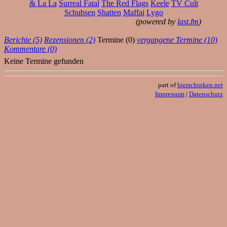
& La La
Surreal Fatal
The Red Flags
Keele
TV Cult
Schubsen
Shatten
Maffai
Lygo
(powered by
last.fm
)
Berichte (5)
Rezensionen (2)
Termine (0)
vergangene Termine (10)
Kommentare (0)
Keine Termine gefunden
part of
bierschinken.net
Impressum
|
Datenschutz