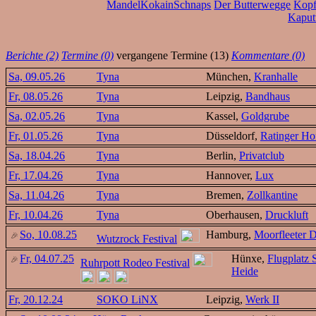
MandelKokainSchnaps
Der Butterwegge
Kopf
Kaput
Berichte (2)
Termine (0)
vergangene Termine (13)
Kommentare (0)
Sa, 09.05.26
Tyna
München,
Kranhalle
Fr, 08.05.26
Tyna
Leipzig,
Bandhaus
Sa, 02.05.26
Tyna
Kassel,
Goldgrube
Fr, 01.05.26
Tyna
Düsseldorf,
Ratinger Ho
Sa, 18.04.26
Tyna
Berlin,
Privatclub
Fr, 17.04.26
Tyna
Hannover,
Lux
Sa, 11.04.26
Tyna
Bremen,
Zollkantine
Fr, 10.04.26
Tyna
Oberhausen,
Druckluft
So, 10.08.25
Hamburg,
Moorfleeter 
Wutzrock Festival
Fr, 04.07.25
Hünxe,
Flugplatz
Ruhrpott Rodeo Festival
Heide
Fr, 20.12.24
SOKO LiNX
Leipzig,
Werk II