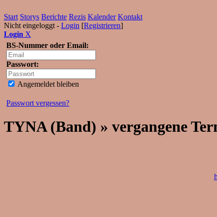
Start
Storys
Berichte
Rezis
Kalender
Kontakt
Nicht eingeloggt -
Login
[
Registrieren
]
Login
X
BS-Nummer oder Email:
Passwort:
Angemeldet bleiben
Passwort vergessen?
TYNA (Band) » vergangene Ter