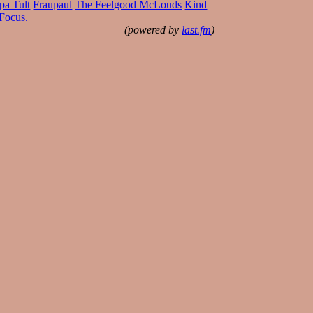
pa Tult
Fraupaul
The Feelgood McLouds
Kind
Focus.
(powered by
last.fm
)