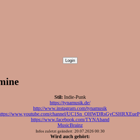
mine
Stil:
Indie-Punk
https://tynamusik.de/
http://www.instagram.com/tynamusik
https://www.youtube.com/channel/UC1Sn_QHWDRsGyCSHRXEueP
https://www.facebook.com/TYNAband
MusicBrainz
Infos zuletzt geändert: 20.07.2026 00:30
Wird auch gehört: