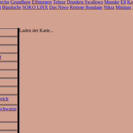
echo
Grundhass
Elfmorgen
Teluxe
Drunken Swallows
Muuske
Ell
Ka
t
Blaufuchs
SOKO LiNX
Das Niwo
Remote Bondage
Nikra
Minipax
Laden der Karte...
f
Deich
 Schwarze