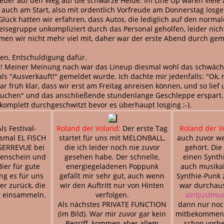
der auf den Weg auf die schwarze Heide. Im Line Up waren viele a
 auch am Start, also mit ordentlich Vorfreude am Donnerstag losg
Glück hatten wir erfahren, dass Autos, die lediglich auf den norm
segruppe unkompliziert durch das Personal geholfen, leider nicht
n wir nicht mehr viel mit, daher war der erste Abend durch gemü
hen, Entschuldigung dafür.
 Meiner Meinung nach war das Lineup diesmal wohl das schwächst
ls "Ausverkauft!" gemeldet wurde. Ich dachte mir jedenfalls: "Ok, 
 früh klar, dass wir erst am Freitag anreisen können, und so lie
z suchen" und das anschließende stundenlange Geschleppe erspart
komplett durchgeschwitzt bevor es überhaupt losging ;-).
ls Festival-
Roland der Voland:
Der erste Tag
Roland der V
smal EL FISCH
startet für uns mit MELONBALL,
auch zuvor w
GERREVUE bei
die ich leider noch nie zuvor
gehört. Die
enschein und
gesehen habe. Der schnelle,
einen Synth
Bier für gute
energiegeladenen Poppunk
auch musikal
ng es für uns
gefällt mir sehr gut, auch wenn
Synthie-Punk 
er zurück, die
wir den Auftritt nur von Hinten
war durchaus
 einsammeln.
verfolgen.
aintjustmus
Als nächstes PRIVATE FUNCTION
dann nur noc
(im Bild). War mir zuvor gar kein
mitbekommen, 
Begriff, kommen aber allem
schon vorhe