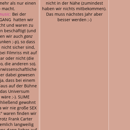
mehr als nur einen
nicht in der Nähe (zumindest
b macht.
haben wir nichts mitbekommen).
music:
Bei der
Das muss nächstes Jahr aber
GANG hatten wir
besser werden ;-)
icht und waren zu
rn beschäftigt (und
aren wir auch
ganz
unken ;-p), so dass
 nicht sicher sind,
ei Filmriss mit auf
r oder nicht (die
o, die anderen so).
rwissenschaftliche
 er dabei gewesen
 ja, dass bei einem
laus auf der Bühne
h das Universum
 wäre ;-). SLIME
schließend gewohnt
a wir nie große SEX
" waren finden wir
rotz Frank Carter
emlich langweilig
ns dann lieber auf