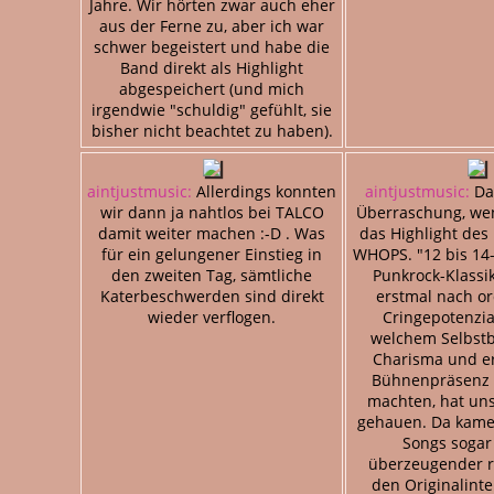
Jahre. Wir hörten zwar auch eher
aus der Ferne zu, aber ich war
schwer begeistert und habe die
Band direkt als Highlight
abgespeichert (und mich
irgendwie "schuldig" gefühlt, sie
bisher nicht beachtet zu haben).
aintjustmusic:
Allerdings konnten
aintjustmusic:
Dan
wir dann ja nahtlos bei TALCO
Überraschung, wen
damit weiter machen :-D . Was
das Highlight des 
für ein gelungener Einstieg in
WHOPS. "12 bis 14-
den zweiten Tag, sämtliche
Punkrock-Klassik
Katerbeschwerden sind direkt
erstmal nach o
wieder verflogen.
Cringepotenzia
welchem Selbstb
Charisma und er
Bühnenpräsenz d
machten, hat un
gehauen. Da kame
Songs soga
überzeugender r
den Originalinte