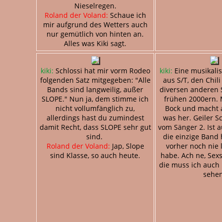
Nieselregen.
Roland der Voland:
Schaue ich
mir aufgrund des Wetters auch
nur gemütlich von hinten an.
Alles was Kiki sagt.
kiki:
Schlossi hat mir vorm Rodeo
kiki:
Eine musikali
folgenden Satz mitgegeben: "Alle
aus S/T, den Chil
Bands sind langweilig, außer
diversen anderen 
SLOPE." Nun ja, dem stimme ich
frühen 2000ern. 
nicht vollumfänglich zu,
Bock und macht 
allerdings hast du zumindest
was her. Geiler S
damit Recht, dass SLOPE sehr gut
vom Sänger 2. Ist 
sind.
die einzige Band 
Roland der Voland:
Jap, Slope
vorher noch nie 
sind Klasse, so auch heute.
habe. Ach ne, Sex
die muss ich auch
sehen