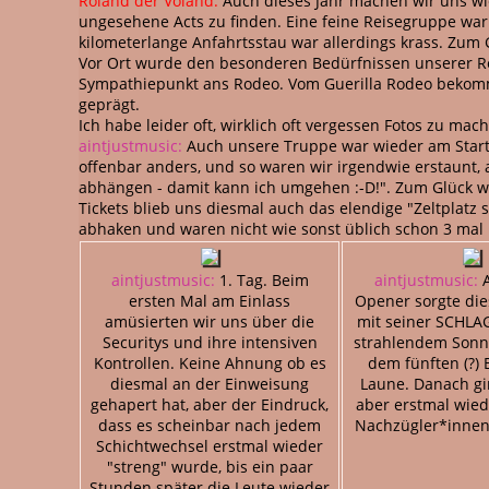
Roland der Voland:
Auch dieses Jahr machen wir uns wie
ungesehene Acts zu finden. Eine feine Reisegruppe war
kilometerlange Anfahrtsstau war allerdings krass. Zum 
Vor Ort wurde den besonderen Bedürfnissen unserer Rei
Sympathiepunkt ans Rodeo. Vom Guerilla Rodeo bekomme
geprägt.
Ich habe leider oft, wirklich oft vergessen Fotos zu mac
aintjustmusic:
Auch unsere Truppe war wieder am Start!
offenbar anders, und so waren wir irgendwie erstaunt, a
abhängen - damit kann ich umgehen :-D!". Zum Glück war
Tickets blieb uns diesmal auch das elendige "Zeltplat
abhaken und waren nicht wie sonst üblich schon 3 mal 
aintjustmusic:
1. Tag. Beim
aintjustmusic:
A
ersten Mal am Einlass
Opener sorgte die
amüsierten wir uns über die
mit seiner SCHLA
Securitys und ihre intensiven
strahlendem Sonn
Kontrollen. Keine Ahnung ob es
dem fünften (?) 
diesmal an der Einweisung
Laune. Danach gi
gehapert hat, aber der Eindruck,
aber erstmal wied
dass es scheinbar nach jedem
Nachzügler*innen
Schichtwechsel erstmal wieder
"streng" wurde, bis ein paar
Stunden später die Leute wieder