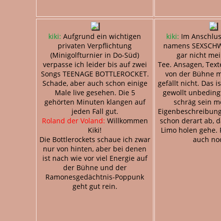
kiki:
Aufgrund ein wichtigen
kiki:
Im Anschlus
privaten Verpflichtung
namens SEXSCHWE
(Minigolfturnier in Do-Süd)
gar nicht me
verpasse ich leider bis auf zwei
Tee. Ansagen, Texte
Songs TEENAGE BOTTLEROCKET.
von der Bühne 
Schade, aber auch schon einige
gefällt nicht. Das i
Male live gesehen. Die 5
gewollt unbeding
gehörten Minuten klangen auf
schräg sein m
jeden Fall gut.
Eigenbeschreibung
Roland der Voland:
Willkommen
schon derart ab, d
Kiki!
Limo holen gehe. 
Die Bottlerockets schaue ich zwar
auch noc
nur von hinten, aber bei denen
ist nach wie vor viel Energie auf
der Bühne und der
Ramonesgedächtnis-Poppunk
geht gut rein.