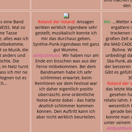
den
s eine Band
Roland der Voland:
Ansagen
kiki:
...Wetter 
ISS. Mal so
wirkten wirklich irgendwie sehr
ergattere
ine Tasse
gestellt, musikalisch konnte ich
trockenen 
, alles was ich
mir das durchaus geben,
großen Zelt 
mitbekomme,
Synthie-Punk-irgendwas mit ganz
die MAD CADD
st so Musik, die
gut Wumms.
Bühne. Wi
t anders und
aintjustmusic:
Wir haben nur am
unbedingt da
öchte. Die
Ende ein bisschen was aus der
Ska-Punk, a
 im Netz turnt
Ferne mitbekommen. Bei dem
der besseren
ass ich mir ne
Bandnamen habe ich
sehr
Gibt es gefüh
Regnen tut es
schlimmes erwartet, beim
30
h...
Reinhören vor dem Festival war
Roland der 
ich daher eigentlich positiv
das letzte Ma
überrascht, eine ordentliche
gesehen ha
Noise-Kante dabei - das hätte
relativ lahm. 
deutlich
schlimmer kommen
wesentlich b
können. Den Auftritt kann ich
gerade bei
aber nicht wirklich beurteilen.
konnte man a
unter seinem
aintjustmusi