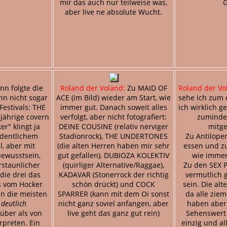
mir das auch nur teilweise was,
G
aber live ne absolute Wucht.
n folgte die
Roland der Voland:
Zu MAID OF
Roland der Vo
n nicht sogar
ACE (im Bild) wieder am Start, wie
sehe ich zum 
Festivals: THE
immer gut. Danach soweit alles
ich wirklich g
jährige covern
verfolgt, aber nicht fotografiert:
zumindes
er" klingt ja
DEINE COUSINE (relativ nerviger
mitg
rdentlichem
Stadionrock), THE UNDERTONES
Zu Antilope
l, aber mit
(die alten Herren haben mir sehr
essen und z
ewusstsein,
gut gefallen), DUBIOZA KOLEKTIV
wie immer
staunlicher
(quirliger Alternative/Raggae),
Zu den SEX 
ie drei das
KADAVAR (Stonerrock der richtig
vermutlich 
s vom Hocker
schön drückt) und COCK
sein. Die al
n die meisten
SPARRER (kann mit dem Oi sonst
da alle ziem
r
deutlich
nicht ganz soviel anfangen, aber
haben aber 
über als von
live geht das ganz gut rein)
Sehenswert
rpreten. Ein
einzig und a