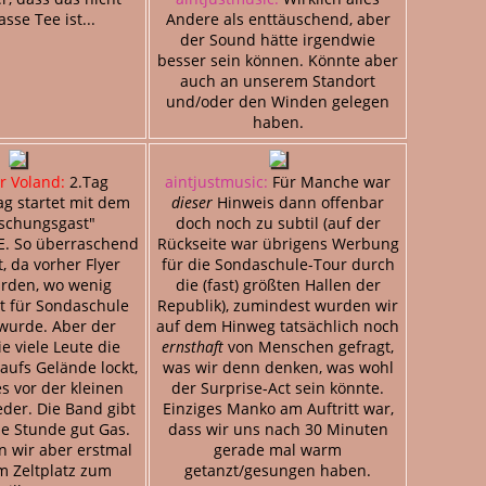
sse Tee ist...
Andere als enttäuschend, aber
der Sound hätte irgendwie
besser sein können. Könnte aber
auch an unserem Standort
und/oder den Winden gelegen
haben.
r Voland:
2.Tag
aintjustmusic:
Für Manche war
ag startet mit dem
dieser
Hinweis dann offenbar
schungsgast"
doch noch zu subtil (auf der
 So überraschend
Rückseite war übrigens Werbung
, da vorher Flyer
für die Sondaschule-Tour durch
urden, wo wenig
die (fast) größten Hallen der
rt für Sondaschule
Republik), zumindest wurden wir
wurde. Aber der
auf dem Hinweg tatsächlich noch
 viele Leute die
ernsthaft
von Menschen gefragt,
ufs Gelände lockt,
was wir denn denken, was wohl
es vor der kleinen
der Surprise-Act sein könnte.
der. Die Band gibt
Einziges Manko am Auftritt war,
e Stunde gut Gas.
dass wir uns nach 30 Minuten
 wir aber erstmal
gerade mal warm
m Zeltplatz zum
getanzt/gesungen haben.