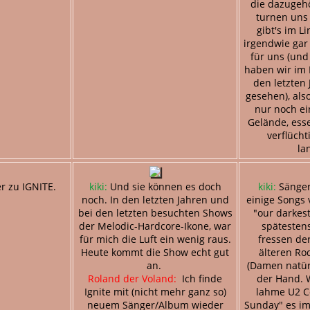
die dazugeh
turnen uns
gibt's im L
irgendwie gar
für uns (und
haben wir im P
den letzten
gesehen), also
nur noch ei
Gelände, ess
verflüch
la
r zu IGNITE.
kiki:
Und sie können es doch
kiki:
Sänger
noch. In den letzten Jahren und
einige Songs 
bei den letzten besuchten Shows
"our darkes
der Melodic-Hardcore-Ikone, war
spätestens
für mich die Luft ein wenig raus.
fressen de
Heute kommt die Show echt gut
älteren Ro
an.
(Damen natürl
Roland der Voland:
Ich finde
der Hand. 
Ignite mit (nicht mehr ganz so)
lahme U2 C
neuem Sänger/Album wieder
Sunday" es im