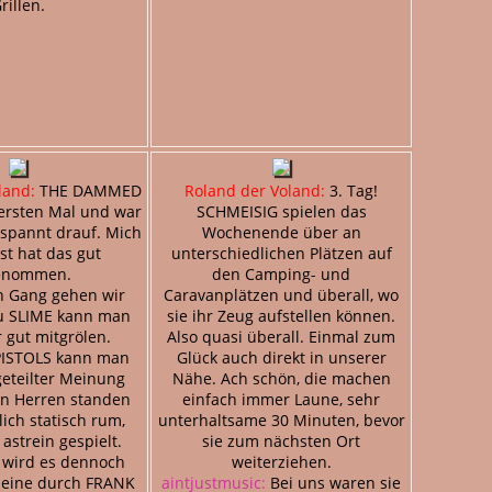
rillen.
land:
THE DAMMED
Roland der Voland:
3. Tag!
ersten Mal und war
SCHMEISIG spielen das
espannt drauf. Mich
Wochenende über an
t hat das gut
unterschiedlichen Plätzen auf
enommen.
den Camping- und
n Gang gehen wir
Caravanplätzen und überall, wo
u SLIME kann man
sie ihr Zeug aufstellen können.
 gut mitgrölen.
Also quasi überall. Einmal zum
PISTOLS kann man
Glück auch direkt in unserer
geteilter Meinung
Nähe. Ach schön, die machen
ten Herren standen
einfach immer Laune, sehr
lich statisch rum,
unterhaltsame 30 Minuten, bevor
astrein gespielt.
sie zum nächsten Ort
 wird es dennoch
weiterziehen.
lleine durch FRANK
aintjustmusic:
Bei uns waren sie