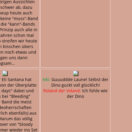
örigen Aussichten
 schwer ab, dazu
ineup heute auch
 keine "muss"-Band
 die "kann"-Bands
rinzip auch alle in
 Jahren schon mal
 streifen wir heute
n bisschen übers
en noch etwas und
tigen uns dann
ngsam...
 Eli Santana hat
kiki:
Guuuddde Laune! Selbst der
von der Überplatte
Dino guckt voll glücklich!
t days" dabei und
Roland der Voland:
Ich fühle wie
 bei "Bleeding"
der Dino
r Band die meist
deoherrschaften
ich ebenfalls) aus
Warum das völlig
over von "bloody
mer wieder ins Set