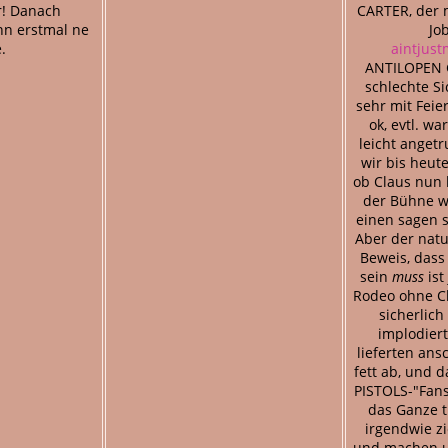
r! Danach
CARTER, der 
nn erstmal ne
Jo
.
aintjust
ANTILOPEN 
schlechte S
sehr mit Feie
ok, evtl. w
leicht angetr
wir bis heute
ob Claus nun b
der Bühne wa
einen sagen s
Aber der natu
Beweis, dass
sein
muss
ist
Rodeo ohne C
sicherlic
implodiert
lieferten an
fett ab, und d
PISTOLS-"Fans
das Ganze t
irgendwie zi
und machen u