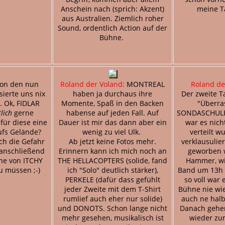
Anschein nach (sprich: Akzent)
meine Ta
aus Australien. Ziemlich roher
Sound, ordentlich Action auf der
Bühne.
on den nun
Roland der Voland:
MONTREAL
Roland de
sierte uns nix
haben ja durchaus ihre
Der zweite T
. Ok, FIDLAR
Momente, Spaß in den Backen
"Überra
lich
gerne
habense auf jeden Fall. Auf
SONDASCHULE.
für diese eine
Dauer ist mir das dann aber ein
war es nicht
fs Gelände?
wenig zu viel Ulk.
verteilt w
ch die Gefahr
Ab jetzt keine Fotos mehr.
verklausulie
 anschließend
Erinnern kann ich mich noch an
geworben 
ne von ITCHY
THE HELLACOPTERS (solide, fand
Hammer, wie
 müssen ;-)
ich "Solo" deutlich stärker),
Band um 13h a
PERKELE (dafür dass gefühlt
so voll war 
jeder Zweite mit dem T-Shirt
Bühne nie wie
rumlief auch eher nur solide)
auch ne halb
und DONOTS. Schon lange nicht
Danach gehen
mehr gesehen, musikalisch ist
wieder zu