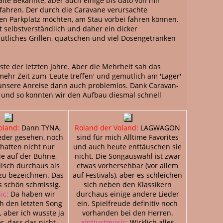
lte Bekannte, aber auch einige bis dato von mir
efahren. Der durch die Caravane verursachte
alen Parkplatz möchten, am Stau vorbei fahren können.
 selbstverständlich und daher ein dicker
tliches Grillen, quatschen und viel Dosengetränken
e der letzten Jahre. Aber die Mehrheit sah das
mehr Zeit zum 'Leute treffen' und gemütlich am 'Lager'
f unsere Anreise dann auch problemlos. Dank Caravan-
, und so konnten wir den Aufbau diesmal schnell
oland:
Dann TYNA,
Roland der Voland:
LAGWAGON
eder gesehen, noch
sind für mich Alltime Favorites
 hatten nicht nur
und auch heute enttäuschen sie
ie auf der Bühne,
nicht. Die Songauswahl ist zwar
isch durchaus als
etwas vorhersehbar (vor allem
zu bezeichnen. Das
auf Festivals), aber es schleichen
 schön schmissig.
sich neben den Klassikern
ic:
Da haben wir
durchaus einige andere Lieder
h den letzten Song
ein. Spielfreude definitiv noch
aber ich wusste ja
vorhanden bei den Herren.
r, dass das nicht
aintjustmusic:
Wirklich alles