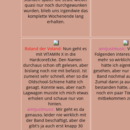
quasi nur noch durchgewunken
wurden, blieb uns irgendwie das
komplette Wochenende lang
erhalten.
Roland der Voland:
Nun geht es
aintjustmusic:
V
mit VITAMIN X in die
Folgenden interes
HardcoreEcke. Den Namen
mehr so wirklich
durchaus schon oft gelesen, aber
hätte ich
eigent
bislang noch nie mit befasst. Ist
gesehen, aber nur 
zumeist sehr schnell, eher so die
Band nochmal au
Oldschool-Schiene hätte ich
Zumal dann ja au
gesagt. Konnte was, aber nach
bestanden hätte,
Lagwagon musste ich mich etwas
noch ein paar Tö
erholen und schaue nur von
mitbekommen zu
hinten.
aintjustmusic:
Mir geht es da
genauso, leider nie wirklich mit
der Band beschäftigt, aber die
gibt's ja auch erst knapp 30