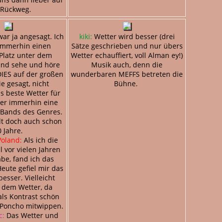
 Rückweg.
war ja angesagt. Ich
kiki:
Wetter wird besser (drei
 immerhin einen
Sätze geschrieben und nur übers
Platz unter dem
Wetter echauffiert, voll Alman ey!)
und sehe und höre
Musik auch, denn die
IES auf der großen
wunderbaren MEFFS betreten die
e gesagt, nicht
Bühne.
s beste Wetter für
ber immerhin eine
 Bands des Genres.
lt doch auch schon
 Jahre.
Voland:
Als ich die
l vor vielen Jahren
be, fand ich das
Heute gefiel mir das
esser. Vielleicht
 dem Wetter, da
ls Kontrast schön
 Poncho mitwippen.
c:
Das Wetter und