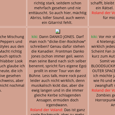
richtig stark, seitdem schon
schafft, bleib
mehrfach gesehen und nie
ein Rätsel. 
enttäuscht. So auch hier, mächtig
Roland der V
Abriss, toller Sound, auch wenn
für mic
ein Gitarrist fehlt.
sche Mischung
kiki:
Dann DANKO JONES. Darf
kiki:
Vor mir s
i Peppers und
man noch "dicke-Eier-Rockshow"
4 Nietengü
Styles aus den
schreiben? Genau dafür stehen
wirklich jedes
Macht richtig
die Kanadier. Frontman Danko
Scheint Fan z
auch optisch
Jones (schon immer geil, wenn
kurz zum Aut
chlabber Look
man seine Band nach sich selber
Somit ve
auch glaube ich
benennt, spricht fürs eigene Ego)
BLOODSUCKI
heute, die ich
prollt in einer Tour von der
OUTER SPACE
live gesehen
Bühne. Less talk, more rock passt
ich möchte j
schweiss, aber
leider auch nicht wirklich, denn
wie Fö und w
 nicht nochmal
musikalisch kickt das, aber die
zwanghaft 
.
ewig langen und in die immer
Roland der V
gleiche Kerbe schlagenden
Zombies g
Ansagen, ermüden doch
Horrorpunk 
irgendwann.
An
Roland der Voland:
Das ist ganz
coole Rockmusik, aber zu mehr