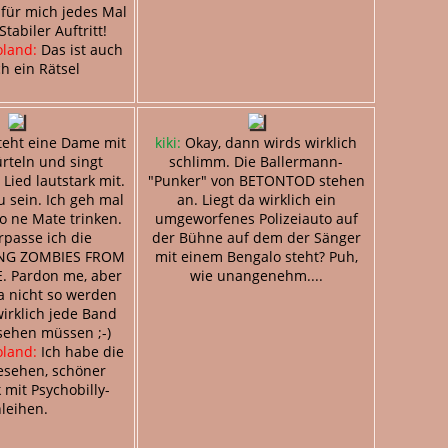
t für mich jedes Mal
Stabiler Auftritt!
oland:
Das ist auch
h ein Rätsel
teht eine Dame mit
kiki:
Okay, dann wirds wirklich
rteln und singt
schlimm. Die Ballermann-
 Lied lautstark mit.
"Punker" von BETONTOD stehen
u sein. Ich geh mal
an. Liegt da wirklich ein
o ne Mate trinken.
umgeworfenes Polizeiauto auf
rpasse ich die
der Bühne auf dem der Sänger
NG ZOMBIES FROM
mit einem Bengalo steht? Puh,
. Pardon me, aber
wie unangenehm....
a nicht so werden
irklich jede Band
sehen müssen ;-)
oland:
Ich habe die
esehen, schöner
mit Psychobilly-
leihen.