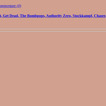
mmentare (0)
et, Get Dead, The Bombpops, Authority Zero, Stockkampf, Chaser,.