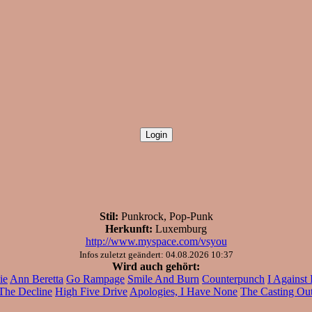
Stil:
Punkrock, Pop-Punk
Herkunft:
Luxemburg
http://www.myspace.com/vsyou
Infos zuletzt geändert: 04.08.2026 10:37
Wird auch gehört:
ie
Ann Beretta
Go Rampage
Smile And Burn
Counterpunch
I Against 
The Decline
High Five Drive
Apologies, I Have None
The Casting Ou