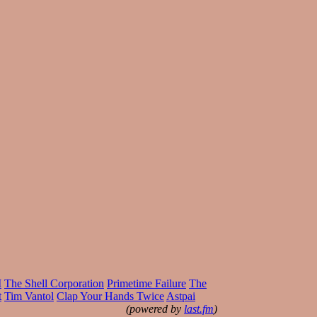
I
The Shell Corporation
Primetime Failure
The
t
Tim Vantol
Clap Your Hands Twice
Astpai
(powered by
last.fm
)