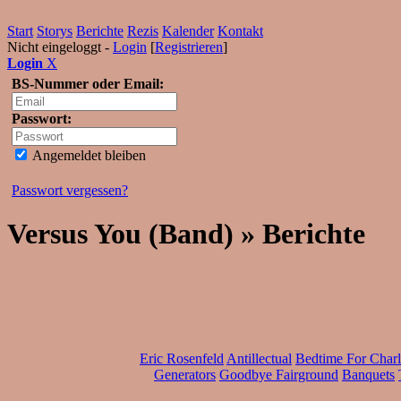
Start
Storys
Berichte
Rezis
Kalender
Kontakt
Nicht eingeloggt -
Login
[
Registrieren
]
Login
X
BS-Nummer oder Email:
Passwort:
Angemeldet bleiben
Passwort vergessen?
Versus You (Band) » Berichte
Eric Rosenfeld
Antillectual
Bedtime For Charl
Generators
Goodbye Fairground
Banquets