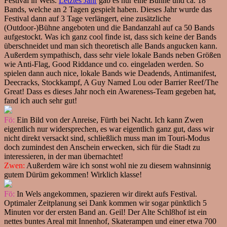
Festival in Wels.
Letztes Jahr
gab es nur eine Bühne und ca. 18
Bands, welche an 2 Tagen gespielt haben. Dieses Jahr wurde das
Festival dann auf 3 Tage verlängert, eine zusätzliche
(Outdoor-)Bühne angeboten und die Bandanzahl auf ca 50 Bands
aufgestockt. Was ich ganz cool finde ist, dass sich keine der Bands
überschneidet und man sich theoretisch alle Bands angucken kann.
Außerdem sympathisch, dass sehr viele lokale Bands neben Größen
wie Anti-Flag, Good Riddance und co. eingeladen werden. So
spielen dann auch nice, lokale Bands wie Deadends, Antimanifest,
Deecracks, Stockkampf, A Guy Named Lou oder Barrier Reef/The
Great! Dass es dieses Jahr noch ein Awareness-Team gegeben hat,
fand ich auch sehr gut!
Fö:
Ein Bild von der Anreise, Fürth bei Nacht. Ich kann Zwen
eigentlich nur widersprechen, es war eigentlich ganz gut, dass wir
nicht direkt versackt sind, schließlich muss man im Touri-Modus
doch zumindest den Anschein erwecken, sich für die Stadt zu
interessieren, in der man übernachtet!
Zwen:
Außerdem wäre ich sonst wohl nie zu diesem wahnsinnig
gutem Dürüm gekommen! Wirklich klasse!
Fö:
In Wels angekommen, spazieren wir direkt aufs Festival.
Optimaler Zeitplanung sei Dank kommen wir sogar pünktlich 5
Minuten vor der ersten Band an. Geil! Der Alte Schl8hof ist ein
nettes buntes Areal mit Innenhof, Skaterampen und einer etwa 700