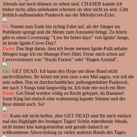
Abends nur noch drinnen zu sehen sind. CHASER kannte ich
bisher nicht, allzu unbekannt scheinen sie aber nicht zu sein. Gibt
fröhlich-aufbauenden Punkrock aus der Melodycore-Ecke.
Fö:
Nimmt zum Ende hin richtig Fahrt auf, als der Sänger ins
Publikum springt und die Meute zum Ausrasten bringt. Zu hören
gibt es einen Coversong: "Live for better days" von Ignite! Junge,
ist heute Ignite-Cover-Day?
Zwen:
Das liegt daran, dass ich heute meinen Ignite-Pulli anhabe.
Morgen trage ich ein Manege-Frei!-Shirt. Freue mich schon auf
Coverversionen von "Nackt Furzen" oder "Hagen Asozial".
kiki:
GET DEAD. Ich kann den Hype um diese Band nicht
nachvollziehen. Ihr könnt mir jetzt zum x-ten Mal sagen, wie toll die
sein sollen. Das ist durchschnittlicher, pathosgetränkter Punkrock,
der nach 3 Songs total langweilig ist. Ich hole mir noch ein Bier.
Zwen:
Get Dead werden völlig zu Recht gehypet, du Banause!
Sami King hat einfach eine wahnsinnig kaputte Stimme und der
Rest stimmt auch. So!
Fö:
Kann mir nicht helfen, aber GET DEAD sind für mich einfach
mal das Highlight des heutigen Tages! Schön mitreißende Musik,
nicht immer klar kategorisierbar und gerade dadurch ne
willkommene Abwechslung zu vielen anderen Bands des Tages.