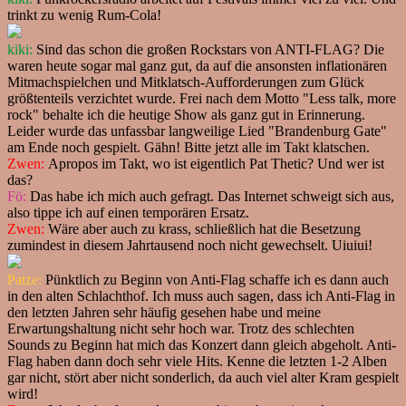
trinkt zu wenig Rum-Cola!
kiki:
Sind das schon die großen Rockstars von ANTI-FLAG? Die
waren heute sogar mal ganz gut, da auf die ansonsten inflationären
Mitmachspielchen und Mitklatsch-Aufforderungen zum Glück
größtenteils verzichtet wurde. Frei nach dem Motto "Less talk, more
rock" behalte ich die heutige Show als ganz gut in Erinnerung.
Leider wurde das unfassbar langweilige Lied "Brandenburg Gate"
am Ende noch gespielt. Gähn! Bitte jetzt alle im Takt klatschen.
Zwen:
Apropos im Takt, wo ist eigentlich Pat Thetic? Und wer ist
das?
Fö:
Das habe ich mich auch gefragt. Das Internet schweigt sich aus,
also tippe ich auf einen temporären Ersatz.
Zwen:
Wäre aber auch zu krass, schließlich hat die Besetzung
zumindest in diesem Jahrtausend noch nicht gewechselt. Uiuiui!
Patze:
Pünktlich zu Beginn von Anti-Flag schaffe ich es dann auch
in den alten Schlachthof. Ich muss auch sagen, dass ich Anti-Flag in
den letzten Jahren sehr häufig gesehen habe und meine
Erwartungshaltung nicht sehr hoch war. Trotz des schlechten
Sounds zu Beginn hat mich das Konzert dann gleich abgeholt. Anti-
Flag haben dann doch sehr viele Hits. Kenne die letzten 1-2 Alben
gar nicht, stört aber nicht sonderlich, da auch viel alter Kram gespielt
wird!