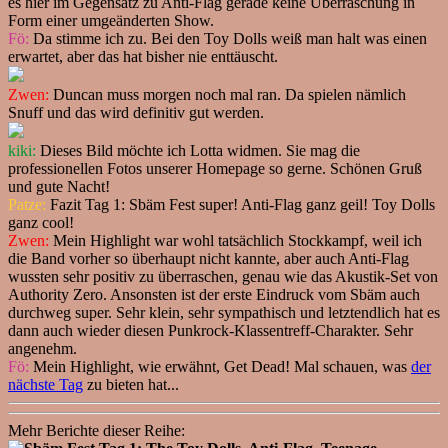
es hier im Gegensatz zu Anti-Flag gerade keine Überraschung in
Form einer umgeänderten Show.
Fö:
Da stimme ich zu. Bei den Toy Dolls weiß man halt was einen
erwartet, aber das hat bisher nie enttäuscht.
Zwen:
Duncan muss morgen noch mal ran. Da spielen nämlich
Snuff und das wird definitiv gut werden.
kiki:
Dieses Bild möchte ich Lotta widmen. Sie mag die
professionellen Fotos unserer Homepage so gerne. Schönen Gruß
und gute Nacht!
Patze:
Fazit Tag 1: Sbäm Fest super! Anti-Flag ganz geil! Toy Dolls
ganz cool!
Zwen:
Mein Highlight war wohl tatsächlich Stockkampf, weil ich
die Band vorher so überhaupt nicht kannte, aber auch Anti-Flag
wussten sehr positiv zu überraschen, genau wie das Akustik-Set von
Authority Zero. Ansonsten ist der erste Eindruck vom Sbäm auch
durchweg super. Sehr klein, sehr sympathisch und letztendlich hat es
dann auch wieder diesen Punkrock-Klassentreff-Charakter. Sehr
angenehm.
Fö:
Mein Highlight, wie erwähnt, Get Dead! Mal schauen, was
der
nächste Tag
zu bieten hat...
Mehr Berichte dieser Reihe: