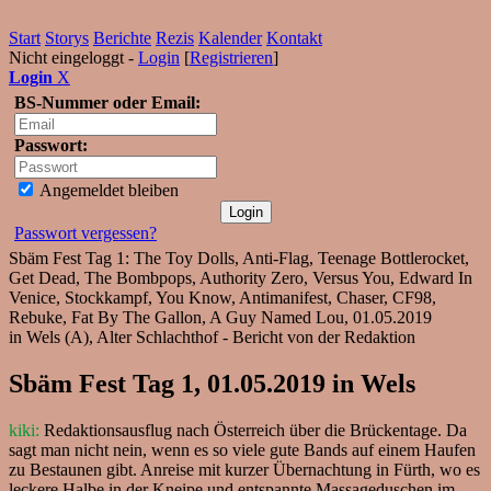
Start
Storys
Berichte
Rezis
Kalender
Kontakt
Nicht eingeloggt -
Login
[
Registrieren
]
Login
X
BS-Nummer oder Email:
Passwort:
Angemeldet bleiben
Passwort vergessen?
Sbäm Fest Tag 1: The Toy Dolls, Anti-Flag, Teenage Bottlerocket,
Get Dead, The Bombpops, Authority Zero, Versus You, Edward In
Venice, Stockkampf, You Know, Antimanifest, Chaser, CF98,
Rebuke, Fat By The Gallon, A Guy Named Lou, 01.05.2019
in Wels (A), Alter Schlachthof - Bericht von der Redaktion
Sbäm Fest Tag 1, 01.05.2019 in Wels
kiki:
Redaktionsausflug nach Österreich über die Brückentage. Da
sagt man nicht nein, wenn es so viele gute Bands auf einem Haufen
zu Bestaunen gibt. Anreise mit kurzer Übernachtung in Fürth, wo es
leckere Halbe in der Kneipe und entspannte Massageduschen im