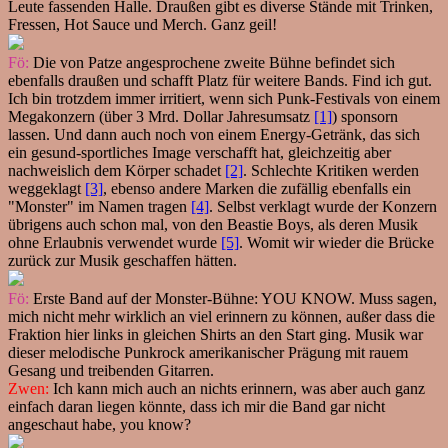
Leute fassenden Halle. Draußen gibt es diverse Stände mit Trinken,
Fressen, Hot Sauce und Merch. Ganz geil!
Fö:
Die von Patze angesprochene zweite Bühne befindet sich
ebenfalls draußen und schafft Platz für weitere Bands. Find ich gut.
Ich bin trotzdem immer irritiert, wenn sich Punk-Festivals von einem
Megakonzern (über 3 Mrd. Dollar Jahresumsatz
[1]
) sponsorn
lassen. Und dann auch noch von einem Energy-Getränk, das sich
ein gesund-sportliches Image verschafft hat, gleichzeitig aber
nachweislich dem Körper schadet
[2]
. Schlechte Kritiken werden
weggeklagt
[3]
, ebenso andere Marken die zufällig ebenfalls ein
"Monster" im Namen tragen
[4]
. Selbst verklagt wurde der Konzern
übrigens auch schon mal, von den Beastie Boys, als deren Musik
ohne Erlaubnis verwendet wurde
[5]
. Womit wir wieder die Brücke
zurück zur Musik geschaffen hätten.
Fö:
Erste Band auf der Monster-Bühne: YOU KNOW. Muss sagen,
mich nicht mehr wirklich an viel erinnern zu können, außer dass die
Fraktion hier links in gleichen Shirts an den Start ging. Musik war
dieser melodische Punkrock amerikanischer Prägung mit rauem
Gesang und treibenden Gitarren.
Zwen:
Ich kann mich auch an nichts erinnern, was aber auch ganz
einfach daran liegen könnte, dass ich mir die Band gar nicht
angeschaut habe, you know?