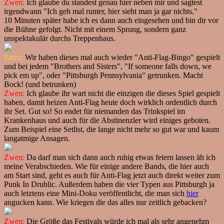
Zwen:
Ich glaube du standest genau hier neben mir und sagtest
irgendwann "Ich geh mal runter, hier sieht man ja gar nichts."
10 Minuten später habe ich es dann auch eingesehen und bin dir vor
die Bühne gefolgt. Nicht mit einem Sprung, sondern ganz
unspektakulär durchs Treppenhaus.
Patze:
Wir haben dieses mal auch wieder "Anti-Flag-Bingo" gespielt
und bei jedem "Brothers and Sisters", "If someone falls down, we
pick em up", oder "Pittsburgh Pennsylvania" getrunken. Macht
Bock! (und betrunken)
Zwen:
Ich glaube ihr wart nicht die einzigen die dieses Spiel gespielt
haben, damit heizen Anti-Flag heute doch wirklich ordentlich durch
ihr Set. Gut so! So endet für niemanden das Trinkspiel im
Krankenhaus und auch für die Abstinenzler wird einiges geboten.
Zum Beispiel eine Setlist, die lange nicht mehr so gut war und kaum
langatmige Ansagen.
Zwen:
Da darf man sich dann auch ruhig etwas feiern lassen äh ich
meine Verabschieden. Wie für einige andere Bands, die hier auch
am Start sind, geht es auch für Anti-Flag jetzt auch direkt weiter zum
Punk In Drublic. Außerdem haben die vier Typen aus Pittsburgh ja
auch letztens eine Mini-Doku veröffentlicht, die man sich
hier
angucken kann. Wie kriegen die das alles nur zeitlich gebacken?
Zwen:
Die Größe das Festivals würde ich mal als sehr angenehm