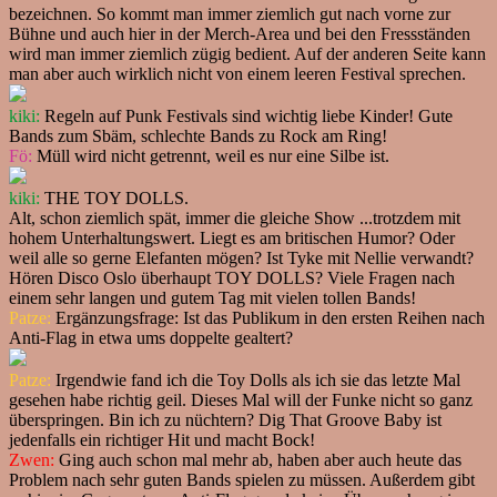
bezeichnen. So kommt man immer ziemlich gut nach vorne zur
Bühne und auch hier in der Merch-Area und bei den Fressständen
wird man immer ziemlich zügig bedient. Auf der anderen Seite kann
man aber auch wirklich nicht von einem leeren Festival sprechen.
kiki:
Regeln auf Punk Festivals sind wichtig liebe Kinder! Gute
Bands zum Sbäm, schlechte Bands zu Rock am Ring!
Fö:
Müll wird nicht getrennt, weil es nur eine Silbe ist.
kiki:
THE TOY DOLLS.
Alt, schon ziemlich spät, immer die gleiche Show ...trotzdem mit
hohem Unterhaltungswert. Liegt es am britischen Humor? Oder
weil alle so gerne Elefanten mögen? Ist Tyke mit Nellie verwandt?
Hören Disco Oslo überhaupt TOY DOLLS? Viele Fragen nach
einem sehr langen und gutem Tag mit vielen tollen Bands!
Patze:
Ergänzungsfrage: Ist das Publikum in den ersten Reihen nach
Anti-Flag in etwa ums doppelte gealtert?
Patze:
Irgendwie fand ich die Toy Dolls als ich sie das letzte Mal
gesehen habe richtig geil. Dieses Mal will der Funke nicht so ganz
überspringen. Bin ich zu nüchtern? Dig That Groove Baby ist
jedenfalls ein richtiger Hit und macht Bock!
Zwen:
Ging auch schon mal mehr ab, haben aber auch heute das
Problem nach sehr guten Bands spielen zu müssen. Außerdem gibt