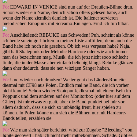
Fö:
EDWARD IN VENICE sind nun auf der Draußen-Bühne dran.
Schon wieder ein Name, den ich schon öfters gelesen habe, auch
wenn der Name ziemlich dämlich ist. Die Italiener servieren
melodischen Emopunk mit Screamo-Einlagen. Find ich furchtbar.
Fö:
Anschließend: REBUKE aus Schweden! Puh, scheint als könne
ich heute so einige Lücken in meiner Liste auffüllen, denn auch die
Band habe ich noch nie gesehen. Ob ich was verpasst habe? Naja,
gibt halt Skatepunk oder Melodic Hardcore oder wie auch immer
man das bezeichnen mag. Musik, die ich jetzt nicht sooo schlecht
finde, die in der Masse aber einfach beliebig klingt. Rebuke glänzen
dann eher dadurch, dass sie nen witzigen Sänger haben.
Fö:
Und wieder nach draußen! Weiter geht das Länder-Roulette,
diesmal mit CF98 aus Polen. Endlich mal ne Band, die ich vorher
nicht kannte! Schon wieder Skatepunk, diesmal mit einem Bein im
Poppunk und dem anderen auf der Monitorbox (oder hier auf dem
Gitter). Ist mir etwas zu glatt, aber die Band punktet bei mir vor
allem dadurch, dass sie sich so unbändig freut, hier spielen zu
können. In Polen könne man sich die Bühnen nur mit Hardcore-
Bands teilen, erzählen sie.
Fö:
Wie man sich später berichtet, wird zur Zugabe "Bleeding" von
Ignite gecovert - hab ich nicht mehr mitbekommen. Schade. Gibt es