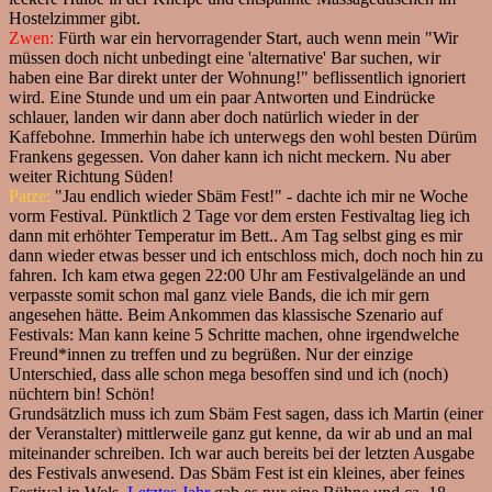
Hostelzimmer gibt.
Zwen:
Fürth war ein hervorragender Start, auch wenn mein "Wir
müssen doch nicht unbedingt eine 'alternative' Bar suchen, wir
haben eine Bar direkt unter der Wohnung!" beflissentlich ignoriert
wird. Eine Stunde und um ein paar Antworten und Eindrücke
schlauer, landen wir dann aber doch natürlich wieder in der
Kaffebohne. Immerhin habe ich unterwegs den wohl besten Dürüm
Frankens gegessen. Von daher kann ich nicht meckern. Nu aber
weiter Richtung Süden!
Patze:
"Jau endlich wieder Sbäm Fest!" - dachte ich mir ne Woche
vorm Festival. Pünktlich 2 Tage vor dem ersten Festivaltag lieg ich
dann mit erhöhter Temperatur im Bett.. Am Tag selbst ging es mir
dann wieder etwas besser und ich entschloss mich, doch noch hin zu
fahren. Ich kam etwa gegen 22:00 Uhr am Festivalgelände an und
verpasste somit schon mal ganz viele Bands, die ich mir gern
angesehen hätte. Beim Ankommen das klassische Szenario auf
Festivals: Man kann keine 5 Schritte machen, ohne irgendwelche
Freund*innen zu treffen und zu begrüßen. Nur der einzige
Unterschied, dass alle schon mega besoffen sind und ich (noch)
nüchtern bin! Schön!
Grundsätzlich muss ich zum Sbäm Fest sagen, dass ich Martin (einer
der Veranstalter) mittlerweile ganz gut kenne, da wir ab und an mal
miteinander schreiben. Ich war auch bereits bei der letzten Ausgabe
des Festivals anwesend. Das Sbäm Fest ist ein kleines, aber feines