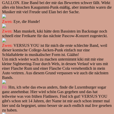
GALLON. Eine Band bei der mir das Bewerten schwer fällt. Wirkt
alles ein bisschen Kaugummi-Punk-mäßig, aber immerhin waren die
Musiker mit viel Freude und Elan bei der Sache.
Zwen:
Eye, die Hunde!
Zwen:
Man munkelt, kiki hätte dem Bassisten im Backstage noch
schnell eine Freikarte für das nächste Pascow-Konzert zugesteckt.
Zwen:
VERSUS YOU ist für mich die erste schlechte Band, weil
dieser komische College-Jacken-Punk einfach nur eine
Schlaftablette in musikalischer Form ist. Gäähn!
Um mich wieder wach zu machen unternimmt kiki mit mir eine
kleine Sightseeing-Tour durch Wels, in dessen Verlauf wir uns mit
einer Flasche Rum und einer Flasche Cola versehentlich in mein
Auto verirren. Aus diesem Grund verpassen wir auch die nächsten
Bands.
Fö:
Hm, ich sehe das etwas anders, finde die Luxemburger sogar
ganz annehmbar. Hier wird schön Gas gegeben und das hat
teilweise was von frühen Flatliners. Find ich gut! VERSUS YOU
gibt's schon seit 14 Jahren, der Name ist mir auch schon immer mal
hier und da begegnet, umso besser sie auch endlich mal live gesehen
zu haben.