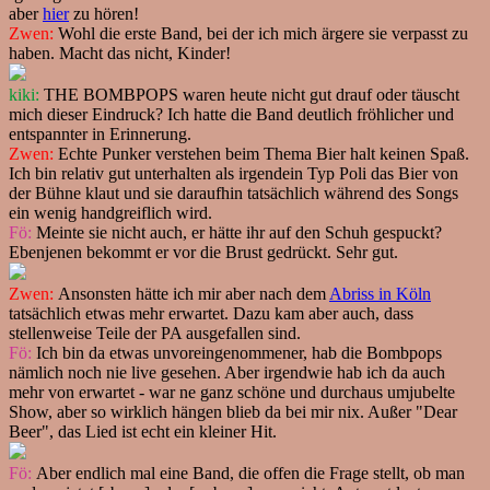
aber
hier
zu hören!
Zwen:
Wohl die erste Band, bei der ich mich ärgere sie verpasst zu
haben. Macht das nicht, Kinder!
kiki:
THE BOMBPOPS waren heute nicht gut drauf oder täuscht
mich dieser Eindruck? Ich hatte die Band deutlich fröhlicher und
entspannter in Erinnerung.
Zwen:
Echte Punker verstehen beim Thema Bier halt keinen Spaß.
Ich bin relativ gut unterhalten als irgendein Typ Poli das Bier von
der Bühne klaut und sie daraufhin tatsächlich während des Songs
ein wenig handgreiflich wird.
Fö:
Meinte sie nicht auch, er hätte ihr auf den Schuh gespuckt?
Ebenjenen bekommt er vor die Brust gedrückt. Sehr gut.
Zwen:
Ansonsten hätte ich mir aber nach dem
Abriss in Köln
tatsächlich etwas mehr erwartet. Dazu kam aber auch, dass
stellenweise Teile der PA ausgefallen sind.
Fö:
Ich bin da etwas unvoreingenommener, hab die Bombpops
nämlich noch nie live gesehen. Aber irgendwie hab ich da auch
mehr von erwartet - war ne ganz schöne und durchaus umjubelte
Show, aber so wirklich hängen blieb da bei mir nix. Außer "Dear
Beer", das Lied ist echt ein kleiner Hit.
Fö:
Aber endlich mal eine Band, die offen die Frage stellt, ob man