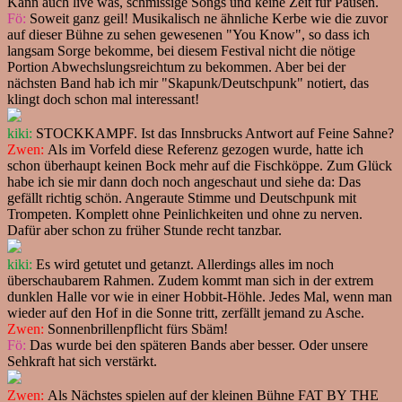
Kann auch live was, schmissige Songs und keine Zeit für Pausen.
Fö:
Soweit ganz geil! Musikalisch ne ähnliche Kerbe wie die zuvor
auf dieser Bühne zu sehen gewesenen "You Know", so dass ich
langsam Sorge bekomme, bei diesem Festival nicht die nötige
Portion Abwechslungsreichtum zu bekommen. Aber bei der
nächsten Band hab ich mir "Skapunk/Deutschpunk" notiert, das
klingt doch schon mal interessant!
kiki:
STOCKKAMPF. Ist das Innsbrucks Antwort auf Feine Sahne?
Zwen:
Als im Vorfeld diese Referenz gezogen wurde, hatte ich
schon überhaupt keinen Bock mehr auf die Fischköppe. Zum Glück
habe ich sie mir dann doch noch angeschaut und siehe da: Das
gefällt richtig schön. Angeraute Stimme und Deutschpunk mit
Trompeten. Komplett ohne Peinlichkeiten und ohne zu nerven.
Dafür aber schon zu früher Stunde recht tanzbar.
kiki:
Es wird getutet und getanzt. Allerdings alles im noch
überschaubarem Rahmen. Zudem kommt man sich in der extrem
dunklen Halle vor wie in einer Hobbit-Höhle. Jedes Mal, wenn man
wieder auf den Hof in die Sonne tritt, zerfällt jemand zu Asche.
Zwen:
Sonnenbrillenpflicht fürs Sbäm!
Fö:
Das wurde bei den späteren Bands aber besser. Oder unsere
Sehkraft hat sich verstärkt.
Zwen:
Als Nächstes spielen auf der kleinen Bühne FAT BY THE