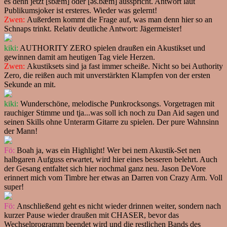
es denn jetzt [sbæm] oder [əs.bæm] ausspricht. Antwort laut
Publikumsjoker ist ersteres. Wieder was gelernt!
Zwen:
Außerdem kommt die Frage auf, was man denn hier so an
Schnaps trinkt. Relativ deutliche Antwort: Jägermeister!
kiki:
AUTHORITY ZERO spielen draußen ein Akustikset und
gewinnen damit am heutigen Tag viele Herzen.
Zwen:
Akustiksets sind ja fast immer scheiße. Nicht so bei Authority
Zero, die reißen auch mit unverstärkten Klampfen von der ersten
Sekunde an mit.
kiki:
Wunderschöne, melodische Punkrocksongs. Vorgetragen mit
rauchiger Stimme und tja...was soll ich noch zu Dan Aid sagen und
seinen Skills ohne Unterarm Gitarre zu spielen. Der pure Wahnsinn
der Mann!
Fö:
Boah ja, was ein Highlight! Wer bei nem Akustik-Set nen
halbgaren Aufguss erwartet, wird hier eines besseren belehrt. Auch
der Gesang entfaltet sich hier nochmal ganz neu. Jason DeVore
erinnert mich vom Timbre her etwas an Darren von Crazy Arm. Voll
super!
Fö:
Anschließend geht es nicht wieder drinnen weiter, sondern nach
kurzer Pause wieder draußen mit CHASER, bevor das
Wechselprogramm beendet wird und die restlichen Bands des