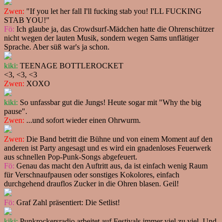
Zwen:
"If you let her fall I'll fucking stab you! I'LL FUCKING
STAB YOU!"
Fö:
Ich glaube ja, das Crowdsurf-Mädchen hatte die Ohrenschützer
nicht wegen der lauten Musik, sondern wegen Sams unflätiger
Sprache. Aber süß war's ja schon.
kiki:
TEENAGE BOTTLEROCKET
<3, <3, <3
Zwen:
XOXO
kiki:
So unfassbar gut die Jungs! Heute sogar mit "Why the big
pause".
Zwen:
...und sofort wieder einen Ohrwurm.
Zwen:
Die Band betritt die Bühne und von einem Moment auf den
anderen ist Party angesagt und es wird ein gnadenloses Feuerwerk
aus schnellen Pop-Punk-Songs abgefeuert.
Fö:
Genau das macht den Auftritt aus, da ist einfach wenig Raum
für Verschnaufpausen oder sonstiges Kokolores, einfach
durchgehend drauflos Zucker in die Ohren blasen. Geil!
Fö:
Graf Zahl präsentiert: Die Setlist!
kiki:
Punkrockersradio arbeitet auf Festivals immer viel zu viel. Und