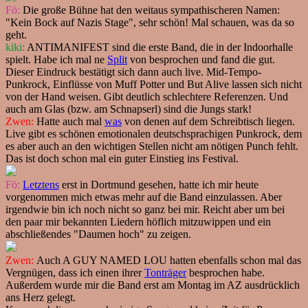
Fö:
Die große Bühne hat den weitaus sympathischeren Namen:
"Kein Bock auf Nazis Stage", sehr schön! Mal schauen, was da so
geht.
kiki:
ANTIMANIFEST sind die erste Band, die in der Indoorhalle
spielt. Habe ich mal ne
Split
von besprochen und fand die gut.
Dieser Eindruck bestätigt sich dann auch live. Mid-Tempo-
Punkrock, Einflüsse von Muff Potter und But Alive lassen sich nicht
von der Hand weisen. Gibt deutlich schlechtere Referenzen. Und
auch am Glas (bzw. am Schnapserl) sind die Jungs stark!
Zwen:
Hatte auch mal
was
von denen auf dem Schreibtisch liegen.
Live gibt es schönen emotionalen deutschsprachigen Punkrock, dem
es aber auch an den wichtigen Stellen nicht am nötigen Punch fehlt.
Das ist doch schon mal ein guter Einstieg ins Festival.
Fö:
Letztens
erst in Dortmund gesehen, hatte ich mir heute
vorgenommen mich etwas mehr auf die Band einzulassen. Aber
irgendwie bin ich noch nicht so ganz bei mir. Reicht aber um bei
den paar mir bekannten Liedern höflich mitzuwippen und ein
abschließendes "Daumen hoch" zu zeigen.
Zwen:
Auch A GUY NAMED LOU hatten ebenfalls schon mal das
Vergnügen, dass ich einen ihrer
Tonträger
besprochen habe.
Außerdem wurde mir die Band erst am Montag im AZ ausdrücklich
ans Herz gelegt.