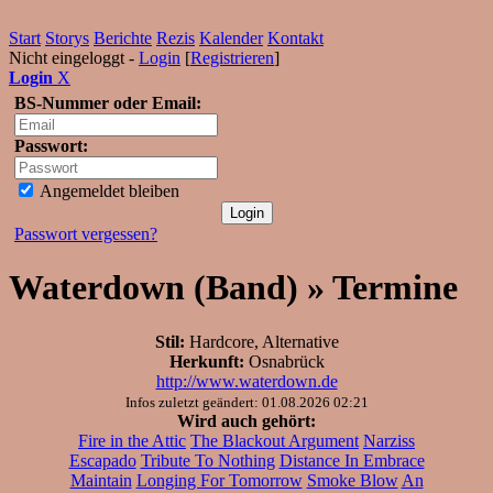
Start
Storys
Berichte
Rezis
Kalender
Kontakt
Nicht eingeloggt -
Login
[
Registrieren
]
Login
X
BS-Nummer oder Email:
Passwort:
Angemeldet bleiben
Passwort vergessen?
Waterdown (Band) » Termine
Stil:
Hardcore, Alternative
Herkunft:
Osnabrück
http://www.waterdown.de
Infos zuletzt geändert: 01.08.2026 02:21
Wird auch gehört:
Fire in the Attic
The Blackout Argument
Narziss
Escapado
Tribute To Nothing
Distance In Embrace
Maintain
Longing For Tomorrow
Smoke Blow
An