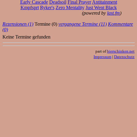
Early Cascade
Deadsoil
Final Prayer
Antitainment
Kmpfsprt
Ryker's
Zero Mentality
Just Went Black
(powered by
last.fm
)
Rezensionen (1)
Termine (0)
vergangene Termine (11)
Kommentare
(0)
Keine Termine gefunden
part of
bierschinken.net
Impressum
|
Datenschutz