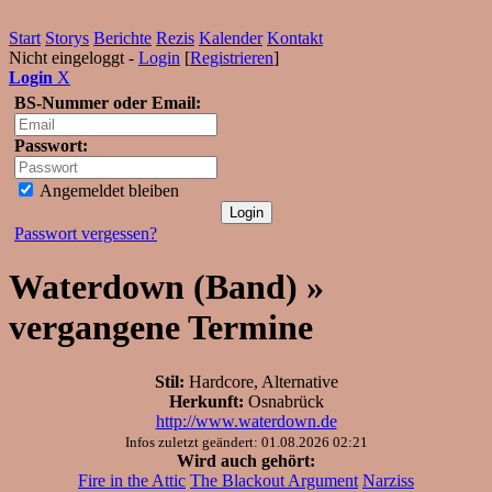
Start
Storys
Berichte
Rezis
Kalender
Kontakt
Nicht eingeloggt -
Login
[
Registrieren
]
Login
X
BS-Nummer oder Email:
Passwort:
Angemeldet bleiben
Passwort vergessen?
Waterdown (Band) »
vergangene Termine
Stil:
Hardcore, Alternative
Herkunft:
Osnabrück
http://www.waterdown.de
Infos zuletzt geändert: 01.08.2026 02:21
Wird auch gehört:
Fire in the Attic
The Blackout Argument
Narziss