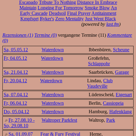
Escapado
Tribute To Nothing
Distance In Embrace
Maintain
Longing For Tomorrow
Smoke Blow
An
Early Cascade
Deadsoil
Final Prayer
Antitainment
Kmpfsprt
Ryker's
Zero Mentality
Just Went Black
(powered by
last.fm
)
Rezensionen (1)
Termine (0)
vergangene Termine (11)
Kommentare
(0)
Sa, 05.05.12
Waterdown
Ibbenbüren,
Scheune
Fr, 04.05.12
Waterdown
Großefehn,
Schlappohr
Sa, 21.04.12
Waterdown
Saarbrücken,
Garage
Fr, 20.04.12
Waterdown
Lindau,
Club
Vaudeville
Sa, 07.04.12
Waterdown
Lüdenscheid,
Eigenart
Fr, 06.04.12
Waterdown
Berlin,
Cassiopeia
Do, 05.04.12
Waterdown
Hamburg,
Hafenklang
Fr, 27.08.10 -
Waltroper Parkfest
Waltrop,
Park
So, 29.08.10
Sa, 01.09.07
Fear & Fury Festival
Herne,