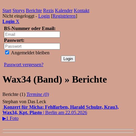
Start
Storys
Berichte
Rezis
Kalender
Kontakt
Nicht eingeloggt -
Login
[
Registrieren
]
Login
X
BS-Nummer oder Email:
Passwort:
Angemeldet bleiben
Passwort vergessen?
Wax34 (Band) » Berichte
Berichte (1)
Termine (0)
Stephan von Das Leck
Konzert für Micha: Fehlfarben, Harald Schulze, Krau3,
Wax34, Kpt. Plasto
| Berlin am 22.05.2026
▶1 Foto