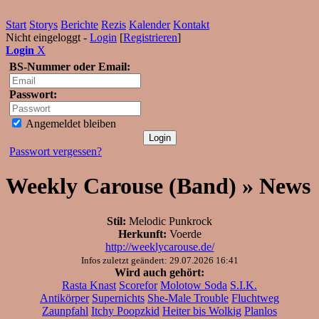
Start
Storys
Berichte
Rezis
Kalender
Kontakt
Nicht eingeloggt -
Login
[
Registrieren
]
Login
X
BS-Nummer oder Email:
Passwort:
Angemeldet bleiben
Passwort vergessen?
Weekly Carouse (Band) » News
Stil:
Melodic Punkrock
Herkunft:
Voerde
http://weeklycarouse.de/
Infos zuletzt geändert: 29.07.2026 16:41
Wird auch gehört:
Rasta Knast
Scorefor
Molotow Soda
S.I.K.
Antikörper
Supernichts
She-Male Trouble
Fluchtweg
Zaunpfahl
Itchy Poopzkid
Heiter bis Wolkig
Planlos