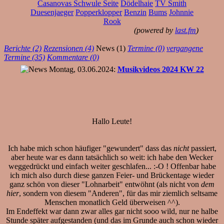
Casanovas Schwule Seite
Dödelhaie
TV Smith
Duesenjaeger
Popperklopper
Benzin
Bums
Johnnie
Rook
(powered by
last.fm
)
Berichte (2)
Rezensionen (4)
News (1)
Termine (0)
vergangene
Termine (35)
Kommentare (0)
Montag, 03.06.2024:
Musikvideos 2024 KW 22
Hallo Leute!
Ich habe mich schon häufiger "gewundert" dass das
nicht
passiert,
aber heute war es dann tatsächlich so weit: ich habe den Wecker
weggedrückt und einfach weiter geschlafen... :-O ! Offenbar habe
ich mich also durch diese ganzen Feier- und Brückentage wieder
ganz schön von dieser "Lohnarbeit" entwöhnt (als nicht von
dem
hier
, sondern von diesem "Anderen", für das mir ziemlich seltsame
Menschen monatlich Geld überweisen ^^).
Im Endeffekt war dann zwar alles gar nicht sooo wild, nur ne halbe
Stunde später aufgestanden (und das im Grunde auch schon wieder