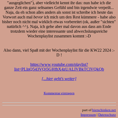
"ausgeglichen"), aber vielleicht kennt ihr das: nun habe ich die
ganze Zeit ein ganz seltsames Gefühl und bin irgendwie verpeilt...
Naja, da eh schon alles anders als sonst ist schreibe ich heute das
Vorwort auch mal
bevor
ich mich um den Rest kümmere - habe also
bisher noch nicht mal wirklich etwas vorbereitet (ok, außer "sichten"
natürlich ^^). Naja, ich gehe aber mal davon aus dass am Ende
trotzdem wieder eine interessante und abwechslungsreiche
Wochenplaylist zusammen kommt :-D
Also dann, viel Spaß mit der Wochenplaylist für die KW22 2024 :-
D !
https://www.youtube.com/playlist?
list=PLlnQ543VQj5GHfhX4zUALIVBkTClVQkQb
[...hier geht's weiter]
Kommentar eintragen
part of
bierschinken.net
Impressum
|
Datenschutz