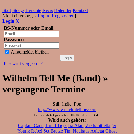
Start
Storys
Berichte
Rezis
Kalender
Kontakt
Nicht eingeloggt -
Login
[
Registrieren
]
Login
X
BS-Nummer oder Email:
Passwort:
Angemeldet bleiben
Passwort vergessen?
Wilhelm Tell Me (Band) »
vergangene Termine
Stil:
Indie, Pop
http://www.wilhelmtellme.com
Infos zuletzt geändert: 06.08.2026 03:41
Wird auch gehört:
Captain Capa
Timid Tiger
Ira Atari
Vierkanttretlager
Young Rebel Set
Bratze
Tim Neuhaus
Auletta
Ghost