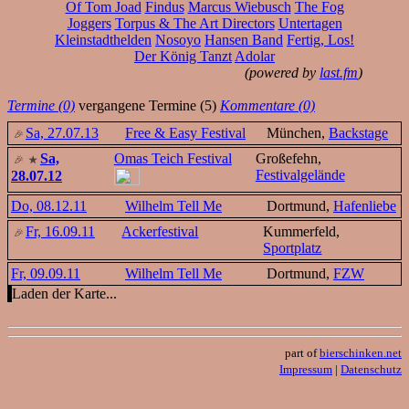
Of Tom Joad
Findus
Marcus Wiebusch
The Fog
Joggers
Torpus & The Art Directors
Untertagen
Kleinstadthelden
Nosoyo
Hansen Band
Fertig, Los!
Der König Tanzt
Adolar
(powered by
last.fm
)
Termine (0)
vergangene Termine (5)
Kommentare (0)
Sa, 27.07.13
Free & Easy Festival
München,
Backstage
Sa,
Omas Teich Festival
Großefehn,
Festivalgelände
28.07.12
Do, 08.12.11
Wilhelm Tell Me
Dortmund,
Hafenliebe
Fr, 16.09.11
Ackerfestival
Kummerfeld,
Sportplatz
Fr, 09.09.11
Wilhelm Tell Me
Dortmund,
FZW
Laden der Karte...
part of
bierschinken.net
Impressum
|
Datenschutz