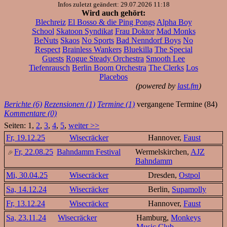
Infos zuletzt geändert: 29.07.2026 11:18
Wird auch gehört:
Blechreiz
El Bosso & die Ping Pongs
Alpha Boy
School
Skatoon Syndikat
Frau Doktor
Mad Monks
BeNuts
Skaos
No Sports
Bad Nenndorf Boys
No
Respect
Brainless Wankers
Bluekilla
The Special
Guests
Rogue Steady Orchestra
Smooth Lee
Tiefenrausch
Berlin Boom Orchestra
The Clerks
Los
Placebos
(powered by
last.fm
)
Berichte (6)
Rezensionen (1)
Termine (1)
vergangene Termine (84)
Kommentare (0)
Seiten: 1,
2
,
3
,
4
,
5
,
weiter >>
Fr, 19.12.25
Wisecräcker
Hannover,
Faust
Fr, 22.08.25
Bahndamm Festival
Wermelskirchen,
AJZ
Bahndamm
Mi, 30.04.25
Wisecräcker
Dresden,
Ostpol
Sa, 14.12.24
Wisecräcker
Berlin,
Supamolly
Fr, 13.12.24
Wisecräcker
Hannover,
Faust
Sa, 23.11.24
Wisecräcker
Hamburg,
Monkeys
Music Club