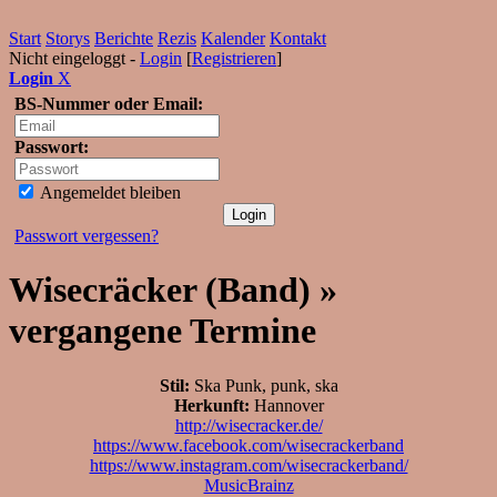
Start
Storys
Berichte
Rezis
Kalender
Kontakt
Nicht eingeloggt -
Login
[
Registrieren
]
Login
X
BS-Nummer oder Email:
Passwort:
Angemeldet bleiben
Passwort vergessen?
Wisecräcker (Band) »
vergangene Termine
Stil:
Ska Punk, punk, ska
Herkunft:
Hannover
http://wisecracker.de/
https://www.facebook.com/wisecrackerband
https://www.instagram.com/wisecrackerband/
MusicBrainz