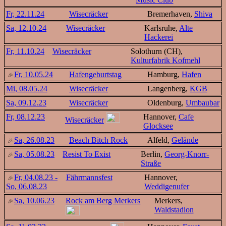
Fr, 22.11.24
Wisecräcker
Bremerhaven,
Shiva
Sa, 12.10.24
Wisecräcker
Karlsruhe,
Alte
Hackerei
Fr, 11.10.24
Wisecräcker
Solothurn (CH),
Kulturfabrik Kofmehl
Fr, 10.05.24
Hafengeburtstag
Hamburg,
Hafen
Mi, 08.05.24
Wisecräcker
Langenberg,
KGB
Sa, 09.12.23
Wisecräcker
Oldenburg,
Umbaubar
Fr, 08.12.23
Hannover,
Cafe
Wisecräcker
Glocksee
Sa, 26.08.23
Beach Bitch Rock
Alfeld,
Gelände
Sa, 05.08.23
Resist To Exist
Berlin,
Georg-Knorr-
Straße
Fr, 04.08.23 -
Fährmannsfest
Hannover,
So, 06.08.23
Weddigenufer
Sa, 10.06.23
Rock am Berg Merkers
Merkers,
Waldstadion