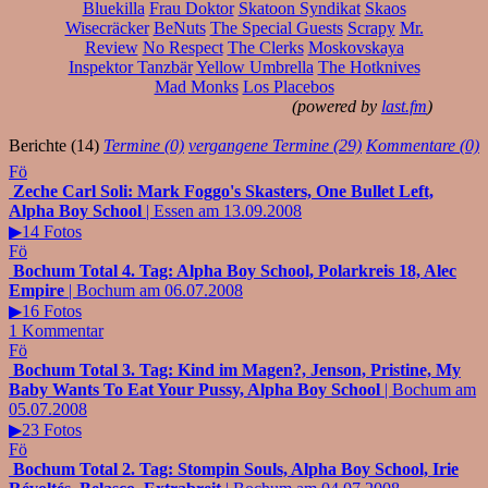
Bluekilla
Frau Doktor
Skatoon Syndikat
Skaos
Wisecräcker
BeNuts
The Special Guests
Scrapy
Mr.
Review
No Respect
The Clerks
Moskovskaya
Inspektor Tanzbär
Yellow Umbrella
The Hotknives
Mad Monks
Los Placebos
(powered by
last.fm
)
Berichte (14)
Termine (0)
vergangene Termine (29)
Kommentare (0)
Fö
Zeche Carl Soli: Mark Foggo's Skasters, One Bullet Left,
Alpha Boy School
| Essen am 13.09.2008
▶14 Fotos
Fö
Bochum Total 4. Tag: Alpha Boy School, Polarkreis 18, Alec
Empire
| Bochum am 06.07.2008
▶16 Fotos
1 Kommentar
Fö
Bochum Total 3. Tag: Kind im Magen?, Jenson, Pristine, My
Baby Wants To Eat Your Pussy, Alpha Boy School
| Bochum am
05.07.2008
▶23 Fotos
Fö
Bochum Total 2. Tag: Stompin Souls, Alpha Boy School, Irie