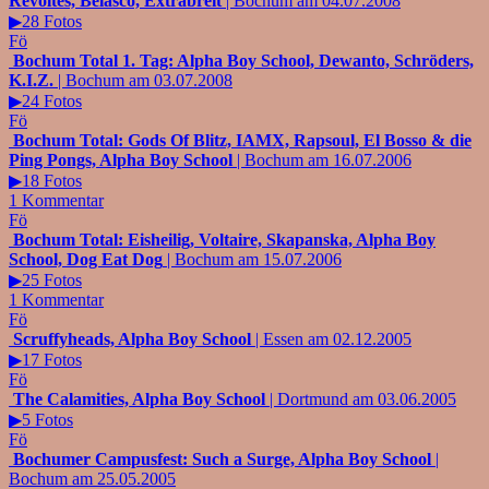
Révoltés, Belasco, Extrabreit
| Bochum am 04.07.2008
▶28 Fotos
Fö
Bochum Total 1. Tag: Alpha Boy School, Dewanto, Schröders,
K.I.Z.
| Bochum am 03.07.2008
▶24 Fotos
Fö
Bochum Total: Gods Of Blitz, IAMX, Rapsoul, El Bosso & die
Ping Pongs, Alpha Boy School
| Bochum am 16.07.2006
▶18 Fotos
1 Kommentar
Fö
Bochum Total: Eisheilig, Voltaire, Skapanska, Alpha Boy
School, Dog Eat Dog
| Bochum am 15.07.2006
▶25 Fotos
1 Kommentar
Fö
Scruffyheads, Alpha Boy School
| Essen am 02.12.2005
▶17 Fotos
Fö
The Calamities, Alpha Boy School
| Dortmund am 03.06.2005
▶5 Fotos
Fö
Bochumer Campusfest: Such a Surge, Alpha Boy School
|
Bochum am 25.05.2005