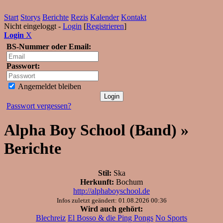
Start
Storys
Berichte
Rezis
Kalender
Kontakt
Nicht eingeloggt -
Login
[
Registrieren
]
Login
X
BS-Nummer oder Email:
Passwort:
Angemeldet bleiben
Passwort vergessen?
Alpha Boy School (Band) »
Berichte
Stil:
Ska
Herkunft:
Bochum
http://alphaboyschool.de
Infos zuletzt geändert: 01.08.2026 00:36
Wird auch gehört:
Blechreiz
El Bosso & die Ping Pongs
No Sports