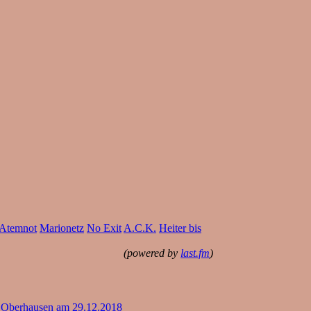
Atemnot
Marionetz
No Exit
A.C.K.
Heiter bis
(powered by
last.fm
)
 Oberhausen am 29.12.2018