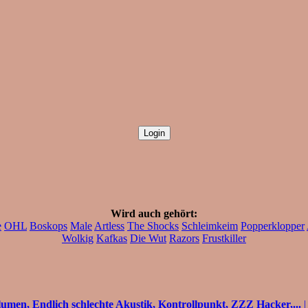
Wird auch gehört:
e
OHL
Boskops
Male
Artless
The Shocks
Schleimkeim
Popperklopper
Wolkig
Kafkas
Die Wut
Razors
Frustkiller
lumen, Endlich schlechte Akustik, Kontrollpunkt, ZZZ Hacker,...
|