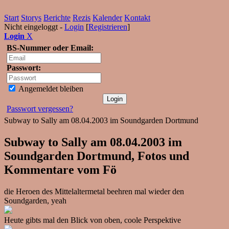
Start
Storys
Berichte
Rezis
Kalender
Kontakt
Nicht eingeloggt -
Login
[
Registrieren
]
Login
X
BS-Nummer oder Email:
Passwort:
Angemeldet bleiben
Passwort vergessen?
Subway to Sally am 08.04.2003 im Soundgarden Dortmund
Subway to Sally am 08.04.2003 im
Soundgarden Dortmund, Fotos und
Kommentare vom Fö
die Heroen des Mittelaltermetal beehren mal wieder den
Soundgarden, yeah
Heute gibts mal den Blick von oben, coole Perspektive