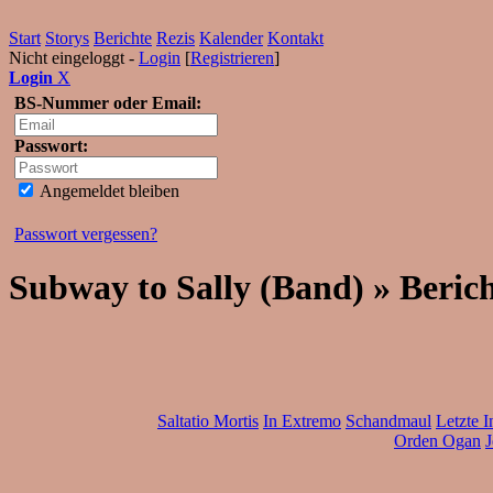
Start
Storys
Berichte
Rezis
Kalender
Kontakt
Nicht eingeloggt -
Login
[
Registrieren
]
Login
X
BS-Nummer oder Email:
Passwort:
Angemeldet bleiben
Passwort vergessen?
Subway to Sally (Band) » Beric
Saltatio Mortis
In Extremo
Schandmaul
Letzte I
Orden Ogan
J