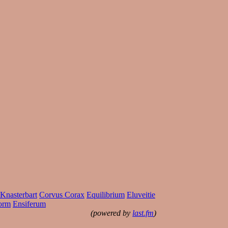
Knasterbart
Corvus Corax
Equilibrium
Eluveitie
orm
Ensiferum
(powered by
last.fm
)