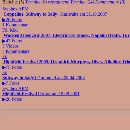
Berichte (5)
Termine (0)
vergangene Termine (24)
Kommentare (0)
Synthex APM
Coppelius, Subway to Sally
| Karlsruhe am 31.10.2007
▶20 Fotos
1 Kommentar
Fö
,
Kiki
Wacken:Open:Air 2007: Electric Eel Shock, Napalm Death, Tu
▶47 Fotos
3 Videos
4 Kommentare
Fö
Highfield Festival 2005: Dropkick Murphys, Hives, Alkaline Trio
▶75 Fotos
Fö
Subway to Sally
| Dortmund am 08.04.2003
▶7 Fotos
Synthex APM
Highfield-Festival
| Erfurt am 18.08.2001
▶26 Fotos