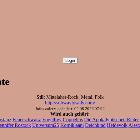
hte
Stil:
Mittelalter-Rock, Metal, Folk
http://subwaytosally.com/
Infos zuletzt geändert: 02.08.2026 07:02
Wird auch gehört:
nstanz
Feuerschwanz
Vogelfrey
Coppelius
Die Apokalyptischen Reiter
ennifer Rostock
Universum25
Korpiklaani
Deichkind
Heidevolk
Alest