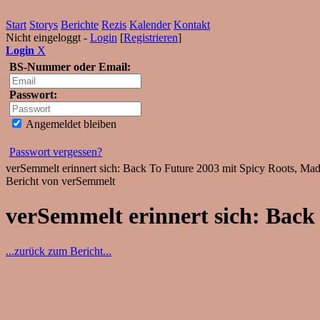
Start
Storys
Berichte
Rezis
Kalender
Kontakt
Nicht eingeloggt -
Login
[
Registrieren
]
Login
X
BS-Nummer oder Email:
Passwort:
Angemeldet bleiben
Passwort vergessen?
verSemmelt erinnert sich: Back To Future 2003 mit Spicy Roots, Mad 
Bericht von verSemmelt
verSemmelt erinnert sich: Back 
...zurück zum Bericht...