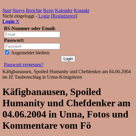
Start
Storys
Berichte
Rezis
Kalender
Kontakt
Nicht eingeloggt -
Login
[
Registrieren
]
Login
X
BS-Nummer oder Email:
Passwort:
Angemeldet bleiben
Passwort vergessen?
Käfigbanausen, Spoiled Humanity und Chefdenker am 04.06.2004
im JZ Taubenschlag in Unna-Königsborn
Käfigbanausen, Spoiled
Humanity und Chefdenker am
04.06.2004 in Unna, Fotos und
Kommentare vom Fö