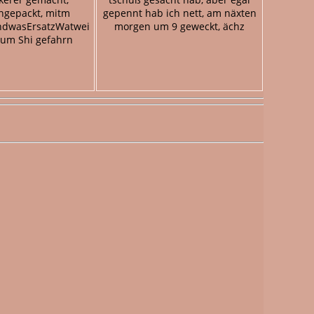
gepackt, mitm
gepennt hab ich nett, am näxten
ndwasErsatzWatwei
morgen um 9 geweckt, ächz
zum Shi gefahrn