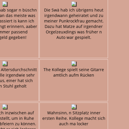
 hab sogar n büschn
Die Swä hab ich übrigens heut
 an das meiste was
irgendwann geheiratet und zu
ssiert is kann ich
meiner Punkrockfrau gemacht.
ngt erinnern, aaber
Dazu hat Matze auf irgendner
immer passend
Orgelzeuxdings was früher n
geld gegeben!
Auto war gespielt.
 Altersdurchschnitt
The Kollege spielt seine Gitarre
lle irgendwie sehr
amtlich aufm Rücken
us, einer hat sich
n Stuhl geholt
ich inzwischen auf
Wahnsinn, n Sitzplatz inner
stellt, um in Ruhe
ersten Reihe. Kollege macht sich
bfeiern zu können.
auch ma locker