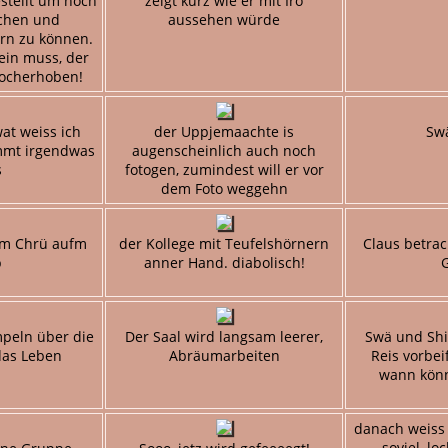
stellt um noch
zeigt kurz wie er mit Iro
chen und
aussehen würde
rn zu können.
sein muss, der
hocherhoben!
wat weiss ich
der Uppjemaachte is
Sw
mmt irgendwas
augenscheinlich auch noch
s
fotogen, zumindest will er vor
dem Foto weggehn
em Chrü aufm
der Kollege mit Teufelshörnern
Claus betrach
p
anner Hand. diabolisch!
G
mpeln über die
Der Saal wird langsam leerer,
Swä und Shi
das Leben
Abräumarbeiten
Reis vorbeif
wann könn
danach weiss
soviel, lo