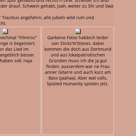
en Spur genauso und rechts n LKW. Scheiße! Ich also
der drauf. Schwein gehabt, joah, weiter zu Shi und Swä
 Tourbus angefahrn, alle jubeln wild rum und
ht.
nochmal "Filmriss"
Garkeine Fotos habbich leider
nge is begeistert,
von Sticks'N'Stones, dabei
n das Lied im
kommen die doch aus Dortmund
angeblich besser
und aus lokalpatriotischen
haben soll, naja
Gründen muss ich die ja gut
finden, ausserdem war ne Frau
anner Gitarre und auch kurz am
Bass (jaahaa). Aber wat solls,
Spoiled Humanity spielen jetz.