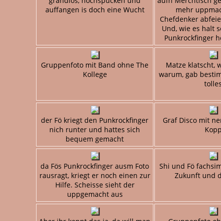
grandios, hochspucken und
aufn Merchtisch ge
auffangen is doch eine Wucht
mehr uppma
Chefdenker abfeie
Und, wie es halt 
Punkrockfinger 
Gruppenfoto mit Band ohne The
Matze klatscht, 
Kollege
warum, gab besti
tolle
der Fö kriegt den Punkrockfinger
Graf Disco mit n
nich runter und hattes sich
Kop
bequem gemacht
da Fös Punkrockfinger ausm Foto
Shi und Fö fachsi
rausragt, kriegt er noch einen zur
Zukunft und 
Hilfe. Scheisse sieht der
uppgemacht aus