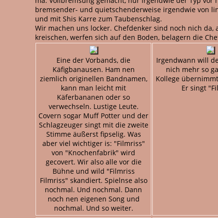
ma. Vollbremsung gemacht, nur irgendwie der Typ vor m
bremsender- und quietschenderweise irgendwie von linke
und mit Shis Karre zum Taubenschlag.
Wir machen uns locker. Chefdenker sind noch nich da,
kreischen, werfen sich auf den Boden, belagern die Ch
Eine der Vorbands, die
Irgendwann will d
Käfigbanausen. Ham nen
nich mehr so g
ziemlich originellen Bandnamen,
Kollege übernimmt
kann man leicht mit
Er singt "Fi
Käferbananen oder so
verwechseln. Lustige Leute.
Covern sogar Muff Potter und der
Schlagzeuger singt mit die zweite
Stimme äußerst fipselig. Was
aber viel wichtiger is: "Filmriss"
von "Knochenfabrik" wird
gecovert. Wir also alle vor die
Bühne und wild "Filmriss
Filmriss" skandiert. Spielnse also
nochmal. Und nochmal. Dann
noch nen eigenen Song und
nochmal. Und so weiter.