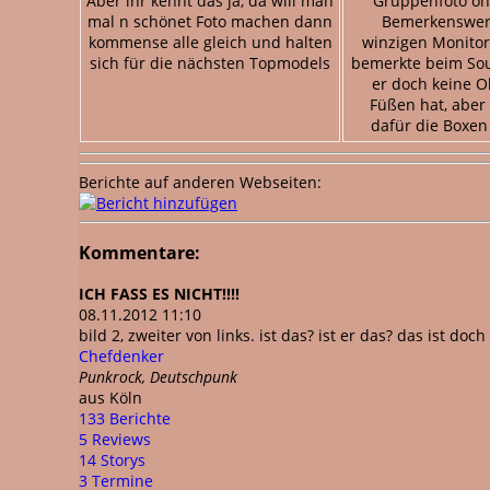
Aber ihr kennt das ja, da will man
Gruppenfoto oh
mal n schönet Foto machen dann
Bemerkenswert
kommense alle gleich und halten
winzigen Monitor
sich für die nächsten Topmodels
bemerkte beim So
er doch keine O
Füßen hat, aber
dafür die Boxen
Berichte auf anderen Webseiten:
Kommentare:
ICH FASS ES NICHT!!!!
08.11.2012 11:10
bild 2, zweiter von links. ist das? ist er das? das ist doch
Chefdenker
Punkrock, Deutschpunk
aus Köln
133 Berichte
5 Reviews
14 Storys
3 Termine