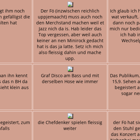
ngt ihm noch
Der Fö (inzwischen reichlich
Ich glaub ich
 gefälligst die
uppjemaacht) muss auch noch
wat verkauft,
alten hat
den Merchstand machen weil et
dann noch pa
Jazz nich da is. Hab leider das
mich nur bedi
Top vergessen, aber weil auch
ich hab 
keiner an nen Minirock gedacht
Wechsel
hat is das ja latte. Setz ich mich
also fleissig dahin und mache
upp.
man ihn kennt
Graf Disco am Bass und mit
Das Publikum,
 das n BH da
derselben Hose wie immer
15,9. Sehen a
ieht klein aus
begeistert a
sogar ne
egeistert, zum
die Chefdenker spielen fleissig
der Fö hat s
falls
weiter
den Stuhl ge
das Konzert a