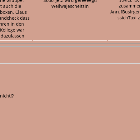
ne Gruppe.
Sooo, jetz wird gefeeeegt!
zusammen
 auch die
Weilwajescheitsin
AnrufBusIrge
boxen. Claus
ssichTaxi 
undcheck dass
hren in den
 Kollege war
 dazulassen
 nicht!?