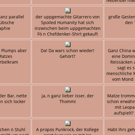
Nebenbei mach
anz parallel
der uppgemachte Gitarrero von
große Geste
hübsche
Spoiled Humanity hat sich
den 
aphie
inzwischen beim uppgemachten
Fö n Chefdenker-Shirt gekauft
s Plumps aber
Da! Da wars schon wieder!
Ganz China wa
Matzes
Gehört?
eine Domin
rbelkram
Reissäcken
sagt es s
menschliche
vom Mond 
der Bar, nette
ja, n ganz lieber isser, der
Matze trommel
 sich locker
Thommi
schon erwähn
mit Leop
aufspielt? 
schen n Stuhl
A propos Punkrock, der Kollege
Habt ihrs geh