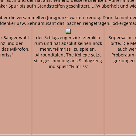
ir auch und der hat anscheinend bessere Bremsen. Auffer mittler
r Spur bis aufn Standstreifen geschlittert, LKW überholt und wie
 aber die versammelten Jungpunks warten freudig. Dann kommt der
efdenker usw. Sehr amüsant das! Sachen reingetragen, lockergemac
er Sänger wohl
der Schlagzeuger zickt ziemlich
Supersache, 
anz und der
rum und hat absolut keinen Bock
bitte. Die Me
 das Mikrofon.
mehr, "Filmriss" zu spielen.
auch wen
lmriss"
Allroundtalent The Kollege setzt
Proberaum 
sich geschmeidig ans Schlagzeug
geklungen 
und spielt "Filmriss"