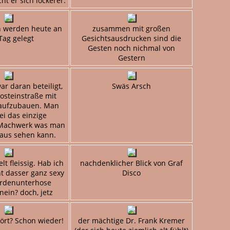
t er sich lockerer.
n werden heute an
zusammen mit großen
Tag gelegt
Gesichtsausdrucken sind die
Gesten noch nichmal von
Gestern
r daran beteiligt,
Swäs Arsch
osteinstraße mit
 aufzubauen. Man
ei das einzige
 Machwerk was man
aus sehen kann.
t fleissig. Hab ich
nachdenklicher Blick von Graf
t dasser ganz sexy
Disco
ardenunterhose
nein? doch, jetz
ört? Schon wieder!
der mächtige Dr. Frank Kremer