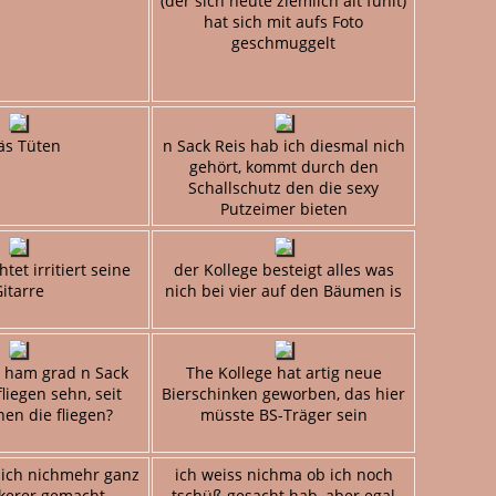
(der sich heute ziemlich alt fühlt)
hat sich mit aufs Foto
geschmuggelt
äs Tüten
n Sack Reis hab ich diesmal nich
gehört, kommt durch den
Schallschutz den die sexy
Putzeimer bieten
tet irritiert seine
der Kollege besteigt alles was
itarre
nich bei vier auf den Bäumen is
 ham grad n Sack
The Kollege hat artig neue
liegen sehn, seit
Bierschinken geworben, das hier
en die fliegen?
müsste BS-Träger sein
 ich nichmehr ganz
ich weiss nichma ob ich noch
ckerer gemacht,
tschüß gesacht hab, aber egal