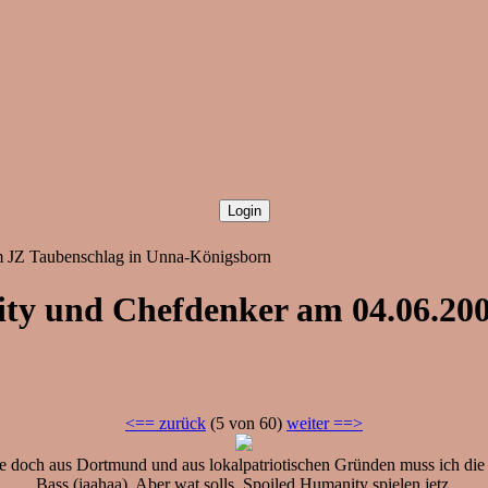
m JZ Taubenschlag in Unna-Königsborn
ty und Chefdenker am 04.06.200
<== zurück
(5 von 60)
weiter ==>
e doch aus Dortmund und aus lokalpatriotischen Gründen muss ich die 
Bass (jaahaa). Aber wat solls, Spoiled Humanity spielen jetz.