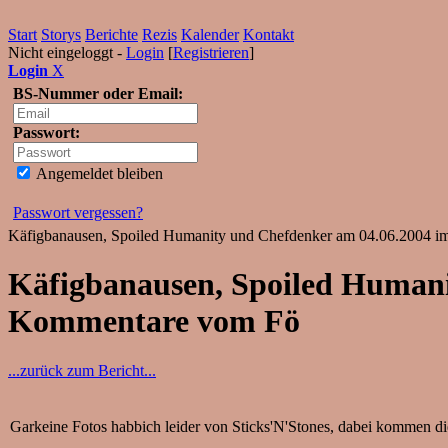
Start
Storys
Berichte
Rezis
Kalender
Kontakt
Nicht eingeloggt -
Login
[
Registrieren
]
Login
X
BS-Nummer oder Email:
Passwort:
Angemeldet bleiben
Passwort vergessen?
Käfigbanausen, Spoiled Humanity und Chefdenker am 04.06.2004 i
Käfigbanausen, Spoiled Humani
Kommentare vom Fö
...zurück zum Bericht...
Garkeine Fotos habbich leider von Sticks'N'Stones, dabei kommen di