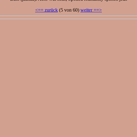
<== zurück
(5 von 60)
weiter ==>