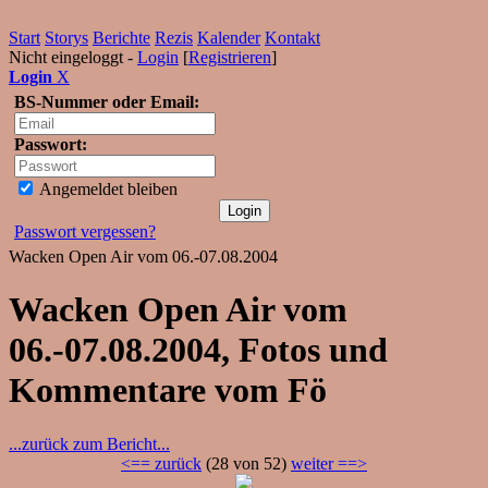
Start
Storys
Berichte
Rezis
Kalender
Kontakt
Nicht eingeloggt -
Login
[
Registrieren
]
Login
X
BS-Nummer oder Email:
Passwort:
Angemeldet bleiben
Passwort vergessen?
Wacken Open Air vom 06.-07.08.2004
Wacken Open Air vom
06.-07.08.2004, Fotos und
Kommentare vom Fö
...zurück zum Bericht...
<== zurück
(28 von 52)
weiter ==>