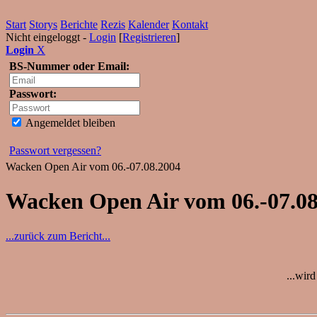
Start
Storys
Berichte
Rezis
Kalender
Kontakt
Nicht eingeloggt -
Login
[
Registrieren
]
Login
X
BS-Nummer oder Email:
Passwort:
Angemeldet bleiben
Passwort vergessen?
Wacken Open Air vom 06.-07.08.2004
Wacken Open Air vom 06.-07.0
...zurück zum Bericht...
...wir